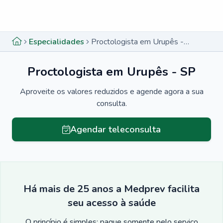
Menu lateral
Menu lateral
Especialidades
Proctologista em Urupês - SP
Proctologista em Urupês - SP
Aproveite os valores reduzidos e agende agora a sua
consulta.
Agendar teleconsulta
Há mais de 25 anos a Medprev facilita
seu acesso à saúde
O princípio é simples: pague somente pelo serviço