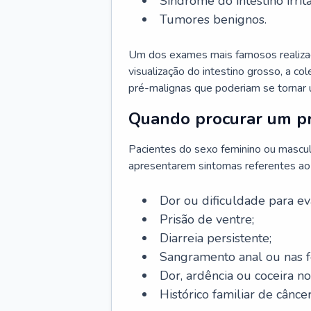
Síndrome do intestino irritá
Tumores benignos.
Um dos exames mais famosos realizado
visualização do intestino grosso, a c
pré-malignas que poderiam se tornar 
Quando procurar um pr
Pacientes do sexo feminino ou mascu
apresentarem sintomas referentes ao c
Dor ou dificuldade para ev
Prisão de ventre;
Diarreia persistente;
Sangramento anal ou nas f
Dor, ardência ou coceira no
Histórico familiar de câncer