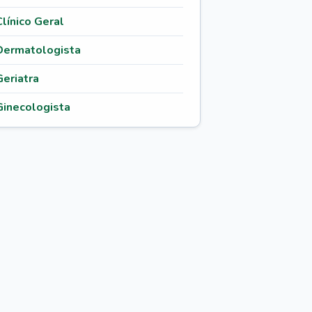
Clínico Geral
Dermatologista
Geriatra
Ginecologista