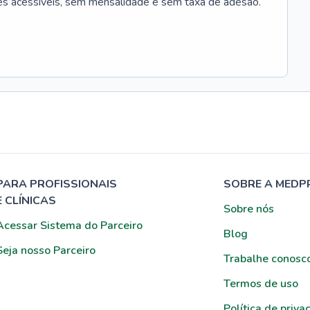
es acessíveis, sem mensalidade e sem taxa de adesão.
PARA PROFISSIONAIS
SOBRE A MEDP
E CLÍNICAS
Sobre nós
Acessar Sistema do Parceiro
Blog
Seja nosso Parceiro
Trabalhe conosc
Termos de uso
Política de priva