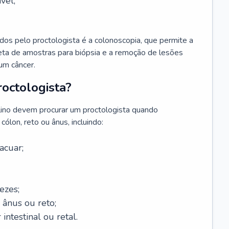
vel;
s pelo proctologista é a colonoscopia, que permite a
oleta de amostras para biópsia e a remoção de lesões
um câncer.
octologista?
lino devem procurar um proctologista quando
ólon, reto ou ânus, incluindo:
acuar;
ezes;
 ânus ou reto;
 intestinal ou retal.