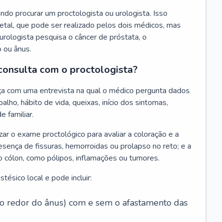
do procurar um proctologista ou urologista. Isso
tal, que pode ser realizado pelos dois médicos, mas
urologista pesquisa o câncer de próstata, o
o ou ânus.
consulta com o proctologista?
ça com uma entrevista na qual o médico pergunta dados
alho, hábito de vida, queixas, início dos sintomas,
e familiar.
zar o exame proctológico para avaliar a coloração e a
esença de fissuras, hemorroidas ou prolapso no reto; e a
o cólon, como pólipos, inflamações ou tumores.
ésico local e pode incluir:
 ao redor do ânus) com e sem o afastamento das