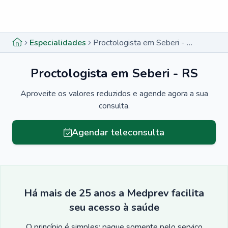
Menu lateral
Menu lateral
Especialidades
Proctologista em Seberi - RS
Proctologista em Seberi - RS
Aproveite os valores reduzidos e agende agora a sua
consulta.
Agendar teleconsulta
Há mais de 25 anos a Medprev facilita
seu acesso à saúde
O princípio é simples: pague somente pelo serviço