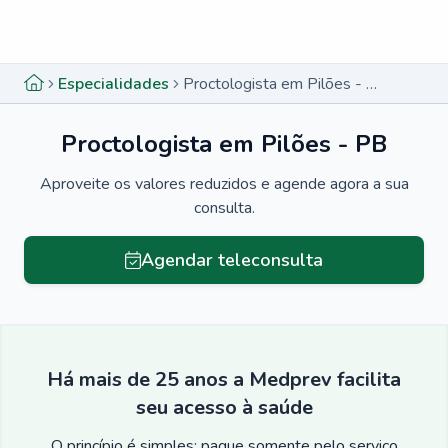
Menu lateral
Menu lateral
Especialidades
Proctologista em Pilões - PB
Proctologista em Pilões - PB
Aproveite os valores reduzidos e agende agora a sua
consulta.
Agendar teleconsulta
Há mais de 25 anos a Medprev facilita
seu acesso à saúde
O princípio é simples: pague somente pelo serviço