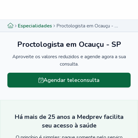
Menu lateral
Menu lateral
Especialidades
Proctologista em Ocauçu - SP
Proctologista em Ocauçu - SP
Aproveite os valores reduzidos e agende agora a sua
consulta.
Agendar teleconsulta
Há mais de 25 anos a Medprev facilita
seu acesso à saúde
O princípio é simples: pague somente pelo serviço