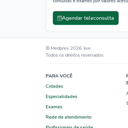
consultas e exames por valores aces
Agendar teleconsulta
© Medprev,
2026
,
live
Todos os direitos reservados
PARA VOCÊ
Cidades
Especialidades
Exames
Rede de atendimento
Profissionais de saúde