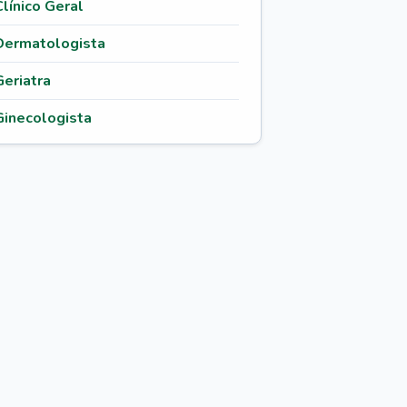
Clínico Geral
Dermatologista
Geriatra
Ginecologista