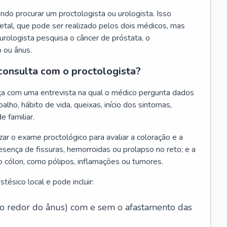
do procurar um proctologista ou urologista. Isso
tal, que pode ser realizado pelos dois médicos, mas
urologista pesquisa o câncer de próstata, o
o ou ânus.
consulta com o proctologista?
ça com uma entrevista na qual o médico pergunta dados
alho, hábito de vida, queixas, início dos sintomas,
e familiar.
zar o exame proctológico para avaliar a coloração e a
esença de fissuras, hemorroidas ou prolapso no reto; e a
o cólon, como pólipos, inflamações ou tumores.
ésico local e pode incluir:
 ao redor do ânus) com e sem o afastamento das