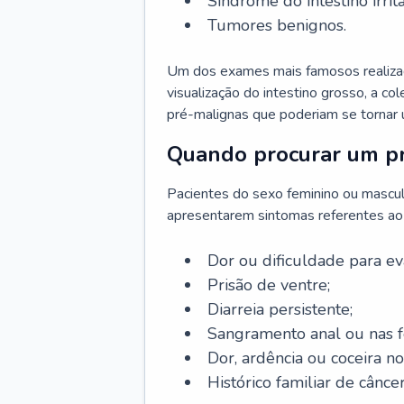
Síndrome do intestino irritá
Tumores benignos.
Um dos exames mais famosos realizado
visualização do intestino grosso, a c
pré-malignas que poderiam se tornar 
Quando procurar um pr
Pacientes do sexo feminino ou mascu
apresentarem sintomas referentes ao c
Dor ou dificuldade para ev
Prisão de ventre;
Diarreia persistente;
Sangramento anal ou nas f
Dor, ardência ou coceira no
Histórico familiar de câncer