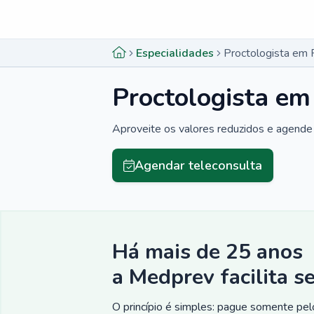
Menu lateral
Menu lateral
Especialidades
Proctologista em F
Proctologista em 
Aproveite os valores reduzidos e agende 
Agendar teleconsulta
Há mais de 25 anos
a Medprev facilita s
O princípio é simples: pague somente pelo