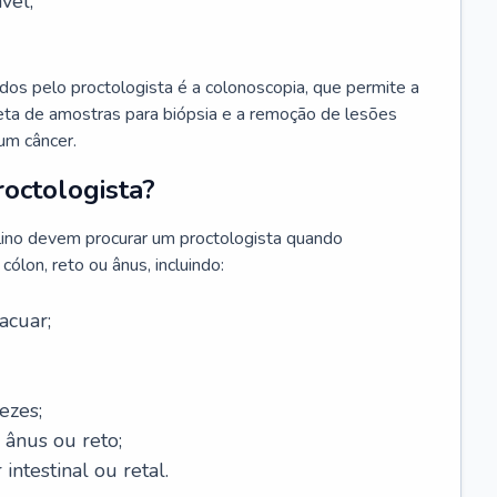
vel;
s pelo proctologista é a colonoscopia, que permite a
oleta de amostras para biópsia e a remoção de lesões
um câncer.
octologista?
lino devem procurar um proctologista quando
ólon, reto ou ânus, incluindo:
acuar;
ezes;
 ânus ou reto;
 intestinal ou retal.