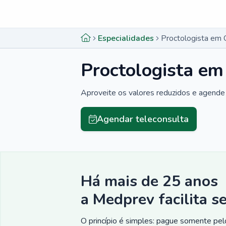
Menu lateral
Menu lateral
Especialidades
Proctologista em 
Proctologista em
Aproveite os valores reduzidos e agende 
Agendar teleconsulta
Há mais de 25 anos
a Medprev facilita s
O princípio é simples: pague somente pelo