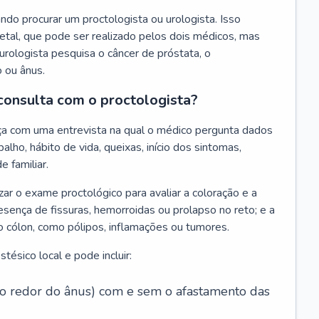
do procurar um proctologista ou urologista. Isso
tal, que pode ser realizado pelos dois médicos, mas
urologista pesquisa o câncer de próstata, o
o ou ânus.
consulta com o proctologista?
ça com uma entrevista na qual o médico pergunta dados
alho, hábito de vida, queixas, início dos sintomas,
e familiar.
zar o exame proctológico para avaliar a coloração e a
esença de fissuras, hemorroidas ou prolapso no reto; e a
o cólon, como pólipos, inflamações ou tumores.
ésico local e pode incluir:
 ao redor do ânus) com e sem o afastamento das