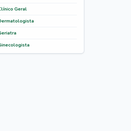
Clínico Geral
Dermatologista
Geriatra
Ginecologista