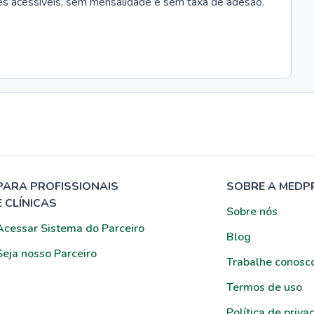
es acessíveis, sem mensalidade e sem taxa de adesão.
PARA PROFISSIONAIS
SOBRE A MEDP
E CLÍNICAS
Sobre nós
Acessar Sistema do Parceiro
Blog
Seja nosso Parceiro
Trabalhe conosc
Termos de uso
Política de priva