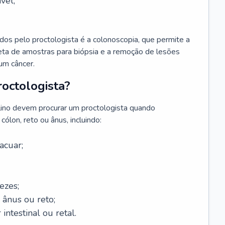
vel;
s pelo proctologista é a colonoscopia, que permite a
oleta de amostras para biópsia e a remoção de lesões
um câncer.
octologista?
lino devem procurar um proctologista quando
ólon, reto ou ânus, incluindo:
acuar;
ezes;
 ânus ou reto;
 intestinal ou retal.