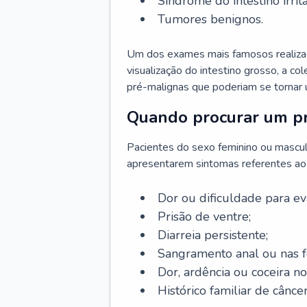
Síndrome do intestino irritá
Tumores benignos.
Um dos exames mais famosos realizado
visualização do intestino grosso, a c
pré-malignas que poderiam se tornar 
Quando procurar um pr
Pacientes do sexo feminino ou mascu
apresentarem sintomas referentes ao c
Dor ou dificuldade para ev
Prisão de ventre;
Diarreia persistente;
Sangramento anal ou nas f
Dor, ardência ou coceira no
Histórico familiar de câncer