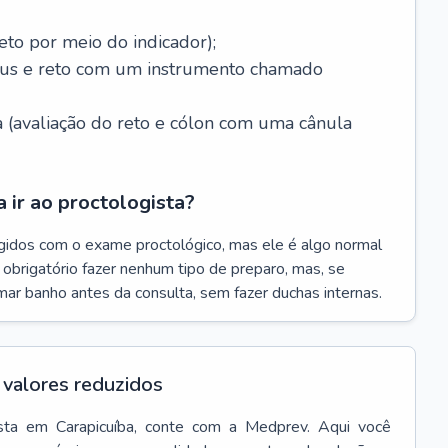
eto por meio do indicador);
ânus e reto com um instrumento chamado
 (avaliação do reto e cólon com uma cânula
 ir ao proctologista?
gidos com o exame proctológico, mas ele é algo normal
é obrigatório fazer nenhum tipo de preparo, mas, se
omar banho antes da consulta, sem fazer duchas internas.
valores reduzidos
sta
em
Carapicuíba
, conte com a Medprev. Aqui você