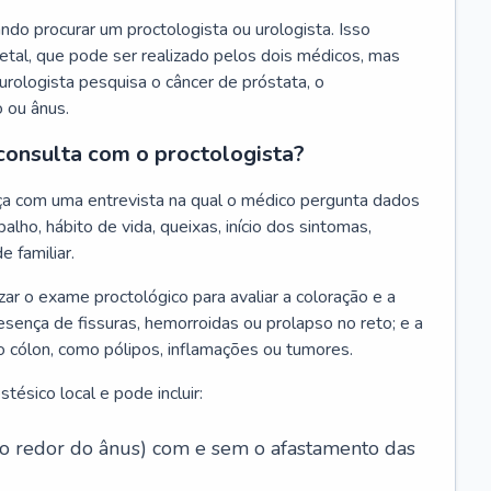
do procurar um proctologista ou urologista. Isso
tal, que pode ser realizado pelos dois médicos, mas
urologista pesquisa o câncer de próstata, o
o ou ânus.
consulta com o proctologista?
ça com uma entrevista na qual o médico pergunta dados
alho, hábito de vida, queixas, início dos sintomas,
e familiar.
zar o exame proctológico para avaliar a coloração e a
esença de fissuras, hemorroidas ou prolapso no reto; e a
o cólon, como pólipos, inflamações ou tumores.
ésico local e pode incluir:
 ao redor do ânus) com e sem o afastamento das