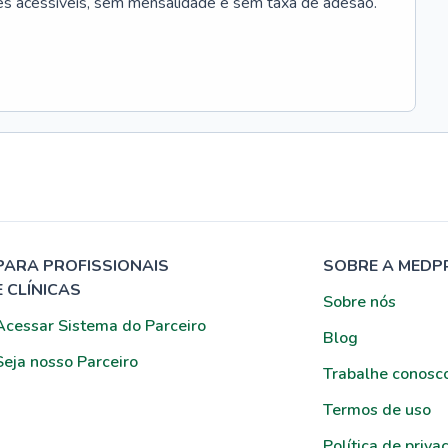
es acessíveis, sem mensalidade e sem taxa de adesão.
PARA PROFISSIONAIS
SOBRE A MEDP
E CLÍNICAS
Sobre nós
Acessar Sistema do Parceiro
Blog
Seja nosso Parceiro
Trabalhe conosc
Termos de uso
Política de priva