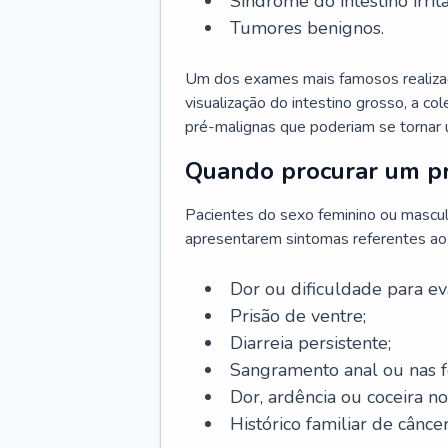
Síndrome do intestino irritá
Tumores benignos.
Um dos exames mais famosos realizado
visualização do intestino grosso, a c
pré-malignas que poderiam se tornar 
Quando procurar um pr
Pacientes do sexo feminino ou mascu
apresentarem sintomas referentes ao c
Dor ou dificuldade para ev
Prisão de ventre;
Diarreia persistente;
Sangramento anal ou nas f
Dor, ardência ou coceira no
Histórico familiar de câncer