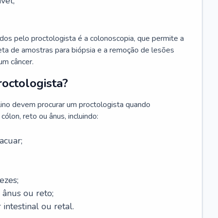
vel;
s pelo proctologista é a colonoscopia, que permite a
oleta de amostras para biópsia e a remoção de lesões
um câncer.
octologista?
lino devem procurar um proctologista quando
ólon, reto ou ânus, incluindo:
acuar;
ezes;
 ânus ou reto;
 intestinal ou retal.