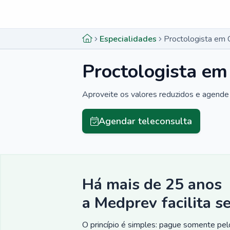
Menu lateral
Menu lateral
Especialidades
Proctologista em 
Proctologista em
Aproveite os valores reduzidos e agende 
Agendar teleconsulta
Há mais de 25 anos
a Medprev facilita s
O princípio é simples: pague somente pelo