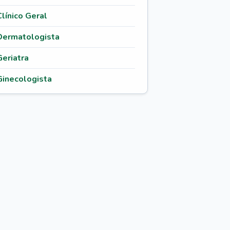
Clínico Geral
Dermatologista
Geriatra
Ginecologista