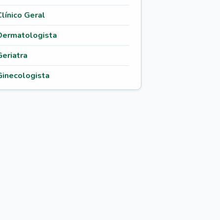
Clínico Geral
Dermatologista
Geriatra
Ginecologista