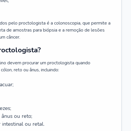
vel;
s pelo proctologista é a colonoscopia, que permite a
oleta de amostras para biópsia e a remoção de lesões
um câncer.
octologista?
lino devem procurar um proctologista quando
ólon, reto ou ânus, incluindo:
acuar;
ezes;
 ânus ou reto;
 intestinal ou retal.