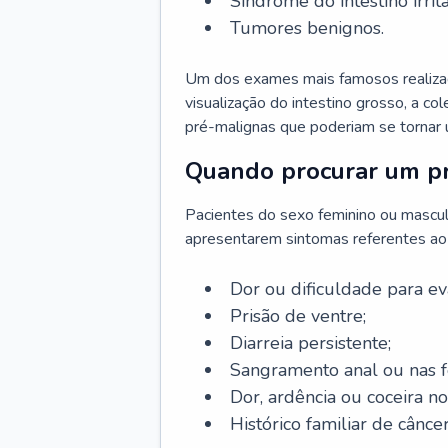
Síndrome do intestino irritá
Tumores benignos.
Um dos exames mais famosos realizado
visualização do intestino grosso, a c
pré-malignas que poderiam se tornar 
Quando procurar um pr
Pacientes do sexo feminino ou mascu
apresentarem sintomas referentes ao c
Dor ou dificuldade para ev
Prisão de ventre;
Diarreia persistente;
Sangramento anal ou nas f
Dor, ardência ou coceira no
Histórico familiar de câncer