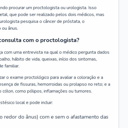
do procurar um proctologista ou urologista. Isso
tal, que pode ser realizado pelos dois médicos, mas
urologista pesquisa o câncer de próstata, o
o ou ânus.
consulta com o proctologista?
ça com uma entrevista na qual o médico pergunta dados
alho, hábito de vida, queixas, início dos sintomas,
e familiar.
zar o exame proctológico para avaliar a coloração e a
esença de fissuras, hemorroidas ou prolapso no reto; e a
o cólon, como pólipos, inflamações ou tumores.
ésico local e pode incluir:
 ao redor do ânus) com e sem o afastamento das