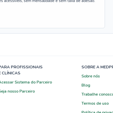
es acessíveis, sem mensalidade e sem taxa de adesão.
PARA PROFISSIONAIS
SOBRE A MEDP
E CLÍNICAS
Sobre nós
Acessar Sistema do Parceiro
Blog
Seja nosso Parceiro
Trabalhe conosc
Termos de uso
Política de priva