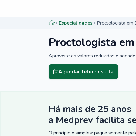
Menu lateral
Menu lateral
Especialidades
Proctologista em 
Proctologista em
Aproveite os valores reduzidos e agende 
Agendar teleconsulta
Há mais de 25 anos
a Medprev facilita s
O princípio é simples: pague somente pelo