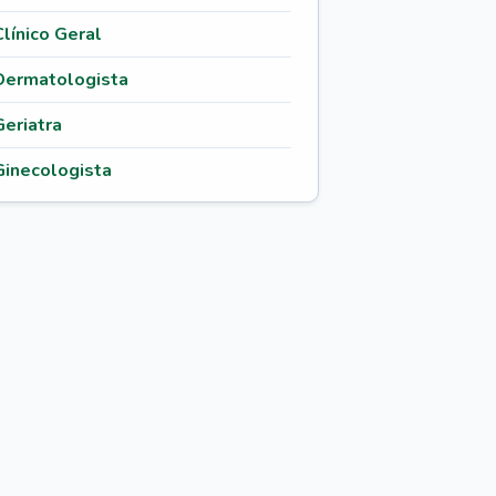
Clínico Geral
Dermatologista
Geriatra
Ginecologista