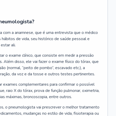
neumologista?
a com a anamnese, que é uma entrevista que o médico
 hábitos de vida, seu histórico de saúde pessoal e
estar ali.
zar o exame clínico, que consiste em medir a pressão
s. Além disso, ele vai fazer o exame físico do tórax, que
ião (normal, “peito de pombo”, escavado etc.), a
iração, da voz e da tosse e outros testes pertinentes.
tar exames complementares para confirmar o possível
e, raio X do tórax, prova de função pulmonar, oximetria,
ias máximas, broncoscopia, entre outros.
, o pneumologista vai prescrever o melhor tratamento
edicamentos, mudanças no estilo de vida, fisioterapia ou