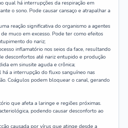
no qual há interrupções da respiração em
ante o sono. Pode causar cansaço e atrapalhar a
 uma reação significativa do organismo a agentes
 de muco em excesso. Pode ter como efeitos
ntupimento do nariz;
cesso inflamatório nos seios da face, resultando
 desconfortos até nariz entupido e produção
ida em sinusite aguda e crônica;
 há a interrupção do fluxo sanguíneo nas
mão. Coágulos podem bloquear o canal, gerando
tório que afeta a laringe e regiões próximas.
acteriológica, podendo causar desconforto ao
cção causada por vírus que atinge desde a