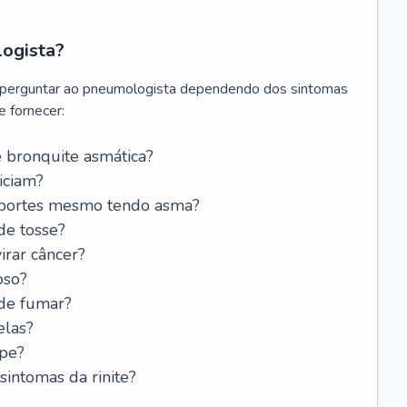
logista?
 perguntar ao pneumologista dependendo dos sintomas
 fornecer:
 bronquite asmática?
iciam?
esportes mesmo tendo asma?
de tosse?
rar câncer?
oso?
 de fumar?
elas?
ipe?
intomas da rinite?