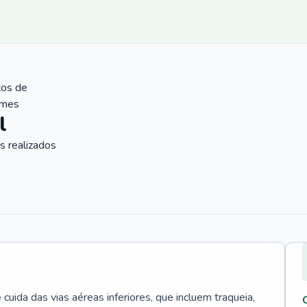
tos de
ames
l
 realizados
uida das vias aéreas inferiores, que incluem traqueia,