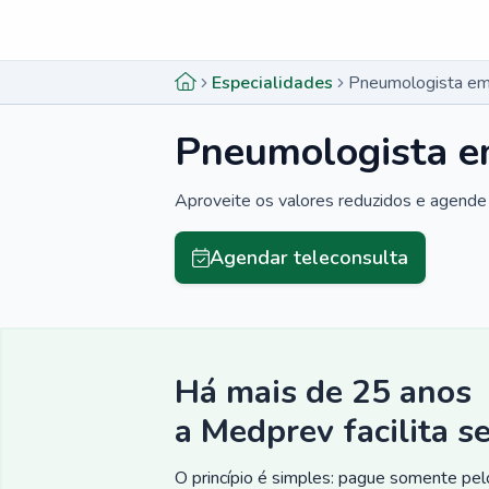
Menu lateral
Menu lateral
Especialidades
Pneumologista em
Pneumologista e
Aproveite os valores reduzidos e agende 
Agendar teleconsulta
Há mais de 25 anos
a Medprev facilita s
O princípio é simples: pague somente pelo