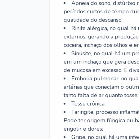
Apneia do sono, distúrbio 
períodos curtos de tempo dur
qualidade do descanso;
Rinite alérgica, no qual há
externos, gerando a produção
coceira, inchaço dos olhos e e
Sinusite, no qual há um pro
em um inchaço que gera desde
de mucosa em excesso. É divid
Embolia pulmonar, no qual
artérias que conectam o pul
tanto falta de ar quanto tosse;
Tosse crônica;
Faringite, processo inflama
Pode ter origem fúngica ou b
engolir e dores;
Gripe, no qual há uma infe