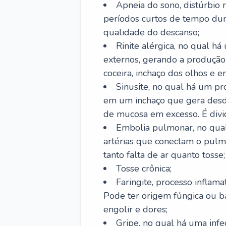
Apneia do sono, distúrbio 
períodos curtos de tempo dur
qualidade do descanso;
Rinite alérgica, no qual há
externos, gerando a produção
coceira, inchaço dos olhos e e
Sinusite, no qual há um pro
em um inchaço que gera desde
de mucosa em excesso. É divid
Embolia pulmonar, no qual
artérias que conectam o pul
tanto falta de ar quanto tosse;
Tosse crônica;
Faringite, processo inflama
Pode ter origem fúngica ou b
engolir e dores;
Gripe, no qual há uma infe