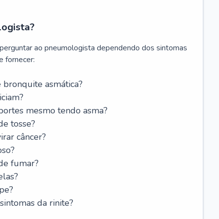
logista?
 perguntar ao pneumologista dependendo dos sintomas
 fornecer:
 bronquite asmática?
iciam?
esportes mesmo tendo asma?
de tosse?
rar câncer?
oso?
 de fumar?
elas?
ipe?
intomas da rinite?