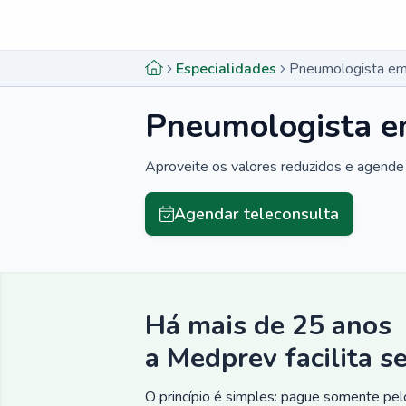
Menu lateral
Menu lateral
Especialidades
Pneumologista em 
Pneumologista e
Aproveite os valores reduzidos e agende 
Agendar teleconsulta
Há mais de 25 anos
a Medprev facilita s
O princípio é simples: pague somente pelo