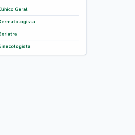
Clínico Geral
Dermatologista
Geriatra
Ginecologista