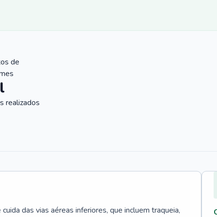
tos de
ames
l
 realizados
uida das vias aéreas inferiores, que incluem traqueia,