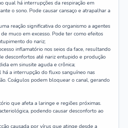
no qual há interrupções da respiração em
ante o sono. Pode causar cansaço e atrapalhar a
 uma reação significativa do organismo a agentes
 de muco em excesso. Pode ter como efeitos
ntupimento do nariz;
cesso inflamatório nos seios da face, resultando
 desconfortos até nariz entupido e produção
ida em sinusite aguda e crônica;
 há a interrupção do fluxo sanguíneo nas
mão. Coágulos podem bloquear o canal, gerando
tório que afeta a laringe e regiões próximas.
acteriológica, podendo causar desconforto ao
cção causada por vírus que atinge desde a