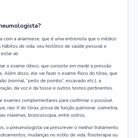
neumologista?
a com a anamnese, que é uma entrevista que o médico
 hábitos de vida, seu histórico de saúde pessoal e
estar ali.
zar o exame clínico, que consiste em medir a pressão
s. Além disso, ele vai fazer o exame físico do tórax, que
ião (normal, “peito de pombo”, escavado etc.), a
iração, da voz e da tosse e outros testes pertinentes.
tar exames complementares para confirmar o possível
e, raio X do tórax, prova de função pulmonar, oximetria,
ias máximas, broncoscopia, entre outros.
, o pneumologista vai prescrever o melhor tratamento
edicamentos, mudanças no estilo de vida, fisioterapia ou