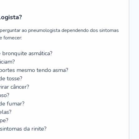
logista?
 perguntar ao pneumologista dependendo dos sintomas
 fornecer:
 bronquite asmática?
iciam?
esportes mesmo tendo asma?
de tosse?
rar câncer?
oso?
 de fumar?
elas?
ipe?
intomas da rinite?