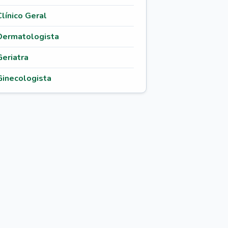
Clínico Geral
Dermatologista
Geriatra
Ginecologista