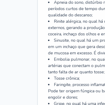
Apneia do sono, distúrbio 
períodos curtos de tempo dur
qualidade do descanso;
Rinite alérgica, no qual há
externos, gerando a produção
coceira, inchaço dos olhos e e
Sinusite, no qual há um pro
em um inchaço que gera desde
de mucosa em excesso. É divid
Embolia pulmonar, no qual
artérias que conectam o pul
tanto falta de ar quanto tosse;
Tosse crônica;
Faringite, processo inflama
Pode ter origem fúngica ou b
engolir e dores;
Gripe, no qual há uma infe