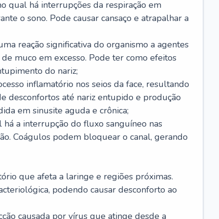
no qual há interrupções da respiração em
ante o sono. Pode causar cansaço e atrapalhar a
 uma reação significativa do organismo a agentes
 de muco em excesso. Pode ter como efeitos
ntupimento do nariz;
cesso inflamatório nos seios da face, resultando
 desconfortos até nariz entupido e produção
ida em sinusite aguda e crônica;
 há a interrupção do fluxo sanguíneo nas
mão. Coágulos podem bloquear o canal, gerando
tório que afeta a laringe e regiões próximas.
acteriológica, podendo causar desconforto ao
cção causada por vírus que atinge desde a