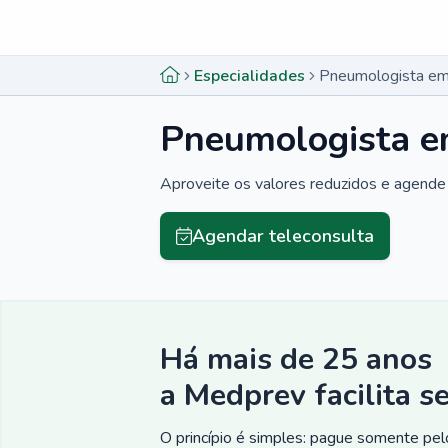
Menu lateral
Menu lateral
Especialidades
Pneumologista em
Pneumologista e
Aproveite os valores reduzidos e agende 
Agendar teleconsulta
Há mais de 25 anos
a Medprev facilita s
O princípio é simples: pague somente pelo