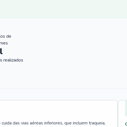
tos de
ames
l
 realizados
uida das vias aéreas inferiores, que incluem traqueia,