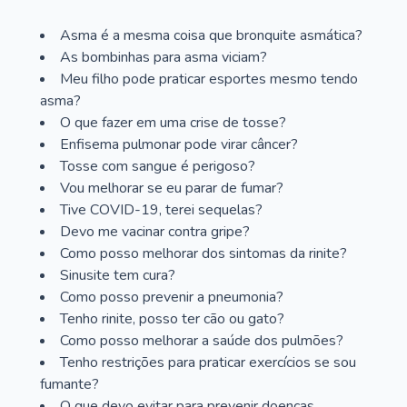
Asma é a mesma coisa que bronquite asmática?
As bombinhas para asma viciam?
Meu filho pode praticar esportes mesmo tendo
asma?
O que fazer em uma crise de tosse?
Enfisema pulmonar pode virar câncer?
Tosse com sangue é perigoso?
Vou melhorar se eu parar de fumar?
Tive COVID-19, terei sequelas?
Devo me vacinar contra gripe?
Como posso melhorar dos sintomas da rinite?
Sinusite tem cura?
Como posso prevenir a pneumonia?
Tenho rinite, posso ter cão ou gato?
Como posso melhorar a saúde dos pulmões?
Tenho restrições para praticar exercícios se sou
fumante?
O que devo evitar para prevenir doenças