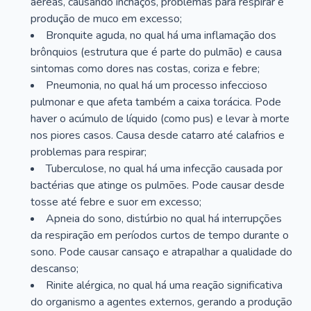
aéreas, causando inchaços, problemas para respirar e
produção de muco em excesso;
Bronquite aguda, no qual há uma inflamação dos
brônquios (estrutura que é parte do pulmão) e causa
sintomas como dores nas costas, coriza e febre;
Pneumonia, no qual há um processo infeccioso
pulmonar e que afeta também a caixa torácica. Pode
haver o acúmulo de líquido (como pus) e levar à morte
nos piores casos. Causa desde catarro até calafrios e
problemas para respirar;
Tuberculose, no qual há uma infecção causada por
bactérias que atinge os pulmões. Pode causar desde
tosse até febre e suor em excesso;
Apneia do sono, distúrbio no qual há interrupções
da respiração em períodos curtos de tempo durante o
sono. Pode causar cansaço e atrapalhar a qualidade do
descanso;
Rinite alérgica, no qual há uma reação significativa
do organismo a agentes externos, gerando a produção