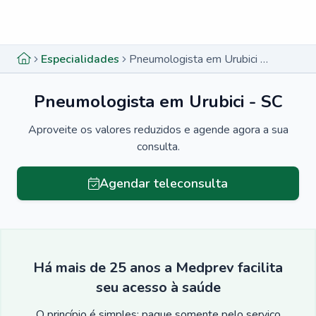
Menu lateral
Menu lateral
Especialidades
Pneumologista em Urubici - SC
Pneumologista em Urubici - SC
Aproveite os valores reduzidos e agende agora a sua
consulta.
Agendar teleconsulta
Há mais de 25 anos a Medprev facilita
seu acesso à saúde
O princípio é simples: pague somente pelo serviço