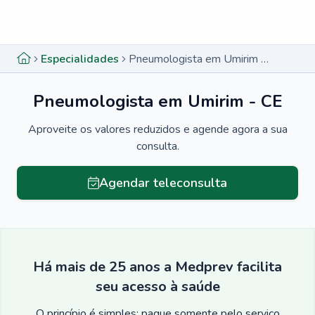
Menu lateral
Menu lateral
Especialidades
Pneumologista em Umirim - CE
Pneumologista em Umirim - CE
Aproveite os valores reduzidos e agende agora a sua
consulta.
Agendar teleconsulta
Há mais de 25 anos a Medprev facilita
seu acesso à saúde
O princípio é simples: pague somente pelo serviço