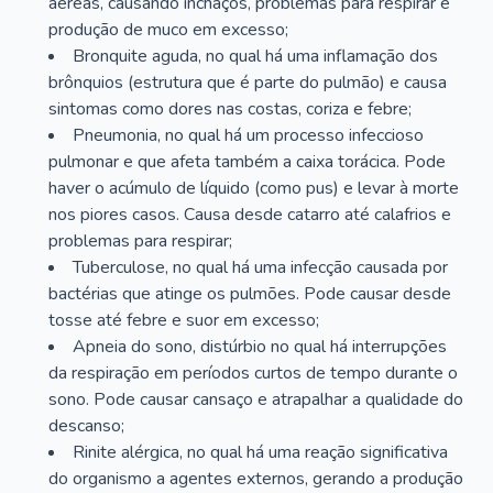
aéreas, causando inchaços, problemas para respirar e
produção de muco em excesso;
Bronquite aguda, no qual há uma inflamação dos
brônquios (estrutura que é parte do pulmão) e causa
sintomas como dores nas costas, coriza e febre;
Pneumonia, no qual há um processo infeccioso
pulmonar e que afeta também a caixa torácica. Pode
haver o acúmulo de líquido (como pus) e levar à morte
nos piores casos. Causa desde catarro até calafrios e
problemas para respirar;
Tuberculose, no qual há uma infecção causada por
bactérias que atinge os pulmões. Pode causar desde
tosse até febre e suor em excesso;
Apneia do sono, distúrbio no qual há interrupções
da respiração em períodos curtos de tempo durante o
sono. Pode causar cansaço e atrapalhar a qualidade do
descanso;
Rinite alérgica, no qual há uma reação significativa
do organismo a agentes externos, gerando a produção