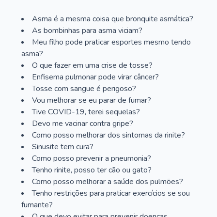
Asma é a mesma coisa que bronquite asmática?
As bombinhas para asma viciam?
Meu filho pode praticar esportes mesmo tendo
asma?
O que fazer em uma crise de tosse?
Enfisema pulmonar pode virar câncer?
Tosse com sangue é perigoso?
Vou melhorar se eu parar de fumar?
Tive COVID-19, terei sequelas?
Devo me vacinar contra gripe?
Como posso melhorar dos sintomas da rinite?
Sinusite tem cura?
Como posso prevenir a pneumonia?
Tenho rinite, posso ter cão ou gato?
Como posso melhorar a saúde dos pulmões?
Tenho restrições para praticar exercícios se sou
fumante?
O que devo evitar para prevenir doenças