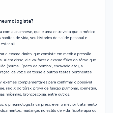
neumologista?
a com a anamnese, que é uma entrevista que o médico
 hábitos de vida, seu histórico de saúde pessoal e
estar ali.
zar o exame clínico, que consiste em medir a pressão
s. Além disso, ele vai fazer o exame físico do tórax, que
ião (normal, “peito de pombo”, escavado etc.), a
iração, da voz e da tosse e outros testes pertinentes.
tar exames complementares para confirmar o possível
e, raio X do tórax, prova de função pulmonar, oximetria,
ias máximas, broncoscopia, entre outros.
, o pneumologista vai prescrever o melhor tratamento
edicamentos, mudanças no estilo de vida, fisioterapia ou