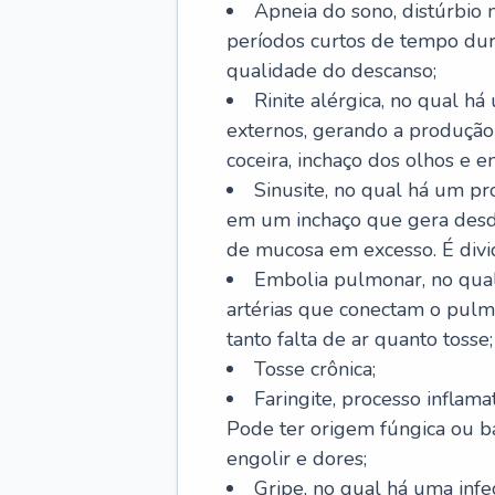
Apneia do sono, distúrbio 
períodos curtos de tempo dur
qualidade do descanso;
Rinite alérgica, no qual há
externos, gerando a produção
coceira, inchaço dos olhos e e
Sinusite, no qual há um pro
em um inchaço que gera desde
de mucosa em excesso. É divid
Embolia pulmonar, no qual
artérias que conectam o pul
tanto falta de ar quanto tosse;
Tosse crônica;
Faringite, processo inflama
Pode ter origem fúngica ou b
engolir e dores;
Gripe, no qual há uma infe