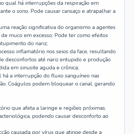
no qual há interrupções da respiração em
ante o sono. Pode causar cansaço e atrapalhar a
 uma reação significativa do organismo a agentes
 de muco em excesso. Pode ter como efeitos
ntupimento do nariz;
cesso inflamatório nos seios da face, resultando
 desconfortos até nariz entupido e produção
ida em sinusite aguda e crônica;
 há a interrupção do fluxo sanguíneo nas
mão. Coágulos podem bloquear o canal, gerando
tório que afeta a laringe e regiões próximas.
acteriológica, podendo causar desconforto ao
cção causada por vírus que atinge desde a