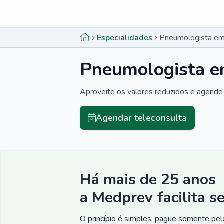
Menu lateral
Menu lateral
Especialidades
Pneumologista em 
Pneumologista e
Aproveite os valores reduzidos e agende 
Agendar teleconsulta
Há mais de 25 anos
a Medprev facilita s
O princípio é simples: pague somente pelo