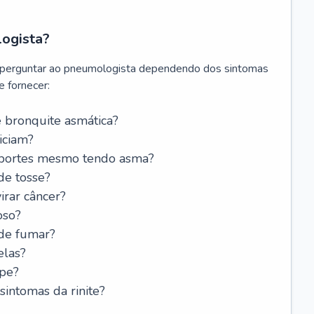
logista?
 perguntar ao pneumologista dependendo dos sintomas
 fornecer:
 bronquite asmática?
iciam?
esportes mesmo tendo asma?
de tosse?
rar câncer?
oso?
 de fumar?
elas?
ipe?
intomas da rinite?