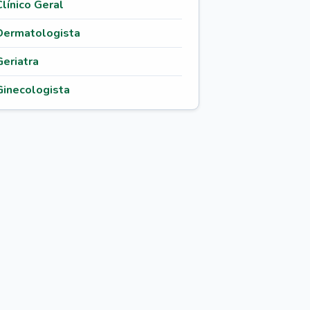
Clínico Geral
Dermatologista
Geriatra
Ginecologista