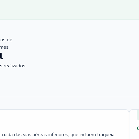
tos de
ames
l
 realizados
uida das vias aéreas inferiores, que incluem traqueia,