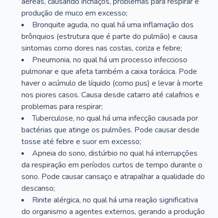
aéreas, causando inchaços, problemas para respirar e
produção de muco em excesso;
Bronquite aguda, no qual há uma inflamação dos
brônquios (estrutura que é parte do pulmão) e causa
sintomas como dores nas costas, coriza e febre;
Pneumonia, no qual há um processo infeccioso
pulmonar e que afeta também a caixa torácica. Pode
haver o acúmulo de líquido (como pus) e levar à morte
nos piores casos. Causa desde catarro até calafrios e
problemas para respirar;
Tuberculose, no qual há uma infecção causada por
bactérias que atinge os pulmões. Pode causar desde
tosse até febre e suor em excesso;
Apneia do sono, distúrbio no qual há interrupções
da respiração em períodos curtos de tempo durante o
sono. Pode causar cansaço e atrapalhar a qualidade do
descanso;
Rinite alérgica, no qual há uma reação significativa
do organismo a agentes externos, gerando a produção