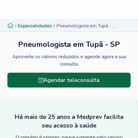
Menu lateral
Menu lateral
Especialidades
Pneumologista em Tupã - SP
Pneumologista em Tupã - SP
Aproveite os valores reduzidos e agende agora a sua
consulta.
Agendar teleconsulta
Há mais de 25 anos a Medprev facilita
seu acesso à saúde
O princípio é simples: pague somente pelo serviço