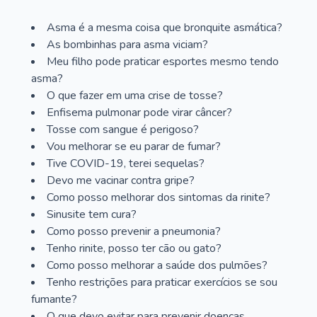
Asma é a mesma coisa que bronquite asmática?
As bombinhas para asma viciam?
Meu filho pode praticar esportes mesmo tendo
asma?
O que fazer em uma crise de tosse?
Enfisema pulmonar pode virar câncer?
Tosse com sangue é perigoso?
Vou melhorar se eu parar de fumar?
Tive COVID-19, terei sequelas?
Devo me vacinar contra gripe?
Como posso melhorar dos sintomas da rinite?
Sinusite tem cura?
Como posso prevenir a pneumonia?
Tenho rinite, posso ter cão ou gato?
Como posso melhorar a saúde dos pulmões?
Tenho restrições para praticar exercícios se sou
fumante?
O que devo evitar para prevenir doenças