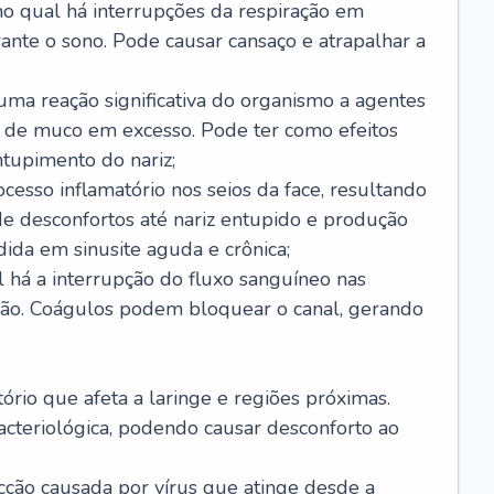
no qual há interrupções da respiração em
ante o sono. Pode causar cansaço e atrapalhar a
 uma reação significativa do organismo a agentes
 de muco em excesso. Pode ter como efeitos
ntupimento do nariz;
cesso inflamatório nos seios da face, resultando
 desconfortos até nariz entupido e produção
ida em sinusite aguda e crônica;
 há a interrupção do fluxo sanguíneo nas
mão. Coágulos podem bloquear o canal, gerando
tório que afeta a laringe e regiões próximas.
acteriológica, podendo causar desconforto ao
cção causada por vírus que atinge desde a