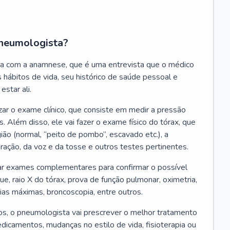
neumologista?
a com a anamnese, que é uma entrevista que o médico
 hábitos de vida, seu histórico de saúde pessoal e
estar ali.
zar o exame clínico, que consiste em medir a pressão
s. Além disso, ele vai fazer o exame físico do tórax, que
ião (normal, “peito de pombo”, escavado etc.), a
iração, da voz e da tosse e outros testes pertinentes.
tar exames complementares para confirmar o possível
e, raio X do tórax, prova de função pulmonar, oximetria,
ias máximas, broncoscopia, entre outros.
, o pneumologista vai prescrever o melhor tratamento
edicamentos, mudanças no estilo de vida, fisioterapia ou