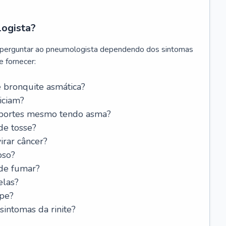
logista?
 perguntar ao pneumologista dependendo dos sintomas
 fornecer:
 bronquite asmática?
iciam?
esportes mesmo tendo asma?
de tosse?
rar câncer?
oso?
 de fumar?
elas?
ipe?
intomas da rinite?