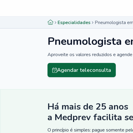
Menu lateral
Menu lateral
Especialidades
Pneumologista e
Pneumologista 
Aproveite os valores reduzidos e agende 
Agendar teleconsulta
Há mais de 25 anos
a Medprev facilita s
O princípio é simples: pague somente pelo