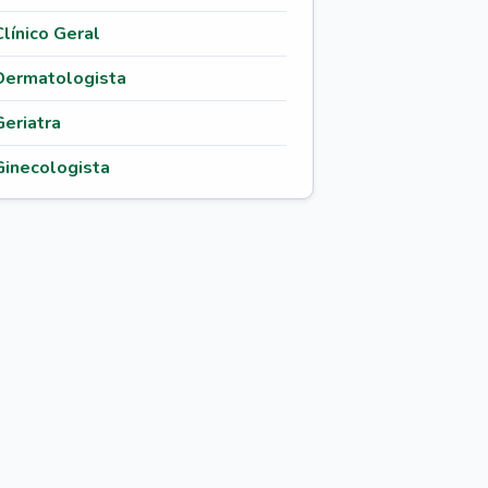
Clínico Geral
Dermatologista
Geriatra
Ginecologista