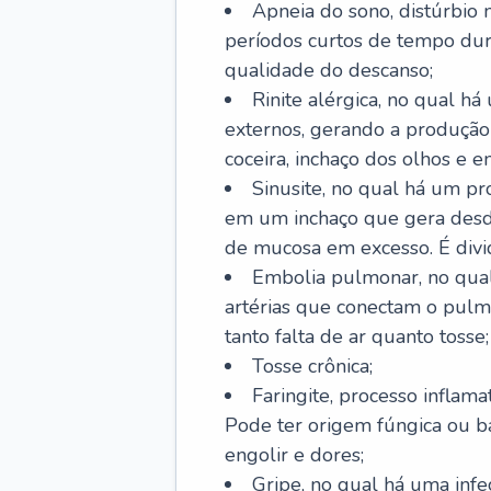
Apneia do sono, distúrbio 
períodos curtos de tempo dur
qualidade do descanso;
Rinite alérgica, no qual há
externos, gerando a produção
coceira, inchaço dos olhos e e
Sinusite, no qual há um pro
em um inchaço que gera desde
de mucosa em excesso. É divid
Embolia pulmonar, no qual
artérias que conectam o pul
tanto falta de ar quanto tosse;
Tosse crônica;
Faringite, processo inflama
Pode ter origem fúngica ou b
engolir e dores;
Gripe, no qual há uma infe