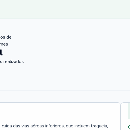
tos de
ames
l
 realizados
uida das vias aéreas inferiores, que incluem traqueia,