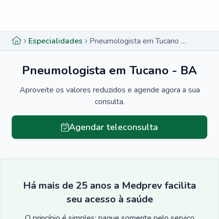
Menu lateral
Menu lateral
Especialidades
Pneumologista em Tucano - BA
Pneumologista em Tucano - BA
Aproveite os valores reduzidos e agende agora a sua
consulta.
Agendar teleconsulta
Há mais de 25 anos a Medprev facilita
seu acesso à saúde
O princípio é simples: pague somente pelo serviço