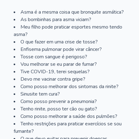
Asma é a mesma coisa que bronquite asmática?
As bombinhas para asma viciam?
Meu filho pode praticar esportes mesmo tendo
asma?
O que fazer em uma crise de tosse?
Enfisema pulmonar pode virar câncer?
Tosse com sangue é perigoso?
Vou melhorar se eu parar de fumar?
Tive COVID-19, terei sequelas?
Devo me vacinar contra gripe?
Como posso melhorar dos sintomas da rinite?
Sinusite tem cura?
Como posso prevenir a pneumonia?
Tenho rinite, posso ter cão ou gato?
Como posso melhorar a saúde dos pulmões?
Tenho restrições para praticar exercícios se sou
fumante?
O que devo evitar para prevenir doenças