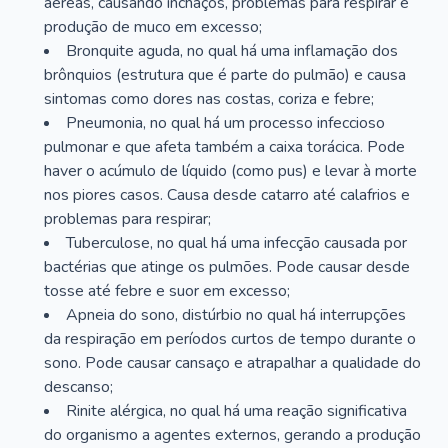
aéreas, causando inchaços, problemas para respirar e
produção de muco em excesso;
Bronquite aguda, no qual há uma inflamação dos
brônquios (estrutura que é parte do pulmão) e causa
sintomas como dores nas costas, coriza e febre;
Pneumonia, no qual há um processo infeccioso
pulmonar e que afeta também a caixa torácica. Pode
haver o acúmulo de líquido (como pus) e levar à morte
nos piores casos. Causa desde catarro até calafrios e
problemas para respirar;
Tuberculose, no qual há uma infecção causada por
bactérias que atinge os pulmões. Pode causar desde
tosse até febre e suor em excesso;
Apneia do sono, distúrbio no qual há interrupções
da respiração em períodos curtos de tempo durante o
sono. Pode causar cansaço e atrapalhar a qualidade do
descanso;
Rinite alérgica, no qual há uma reação significativa
do organismo a agentes externos, gerando a produção