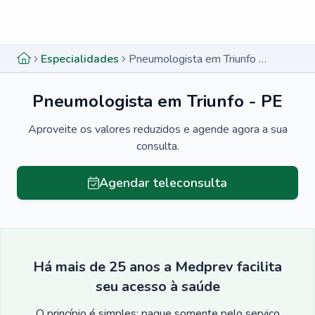
Menu lateral
Menu lateral
Especialidades
Pneumologista em Triunfo - PE
Pneumologista em Triunfo - PE
Aproveite os valores reduzidos e agende agora a sua
consulta.
Agendar teleconsulta
Há mais de 25 anos a Medprev facilita
seu acesso à saúde
O princípio é simples: pague somente pelo serviço