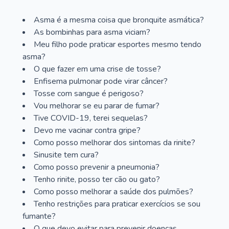
Asma é a mesma coisa que bronquite asmática?
As bombinhas para asma viciam?
Meu filho pode praticar esportes mesmo tendo
asma?
O que fazer em uma crise de tosse?
Enfisema pulmonar pode virar câncer?
Tosse com sangue é perigoso?
Vou melhorar se eu parar de fumar?
Tive COVID-19, terei sequelas?
Devo me vacinar contra gripe?
Como posso melhorar dos sintomas da rinite?
Sinusite tem cura?
Como posso prevenir a pneumonia?
Tenho rinite, posso ter cão ou gato?
Como posso melhorar a saúde dos pulmões?
Tenho restrições para praticar exercícios se sou
fumante?
O que devo evitar para prevenir doenças