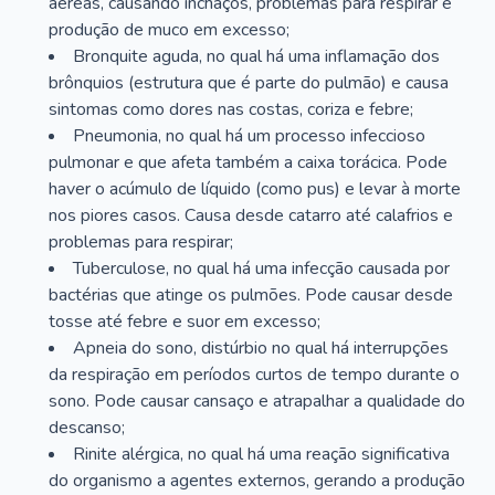
aéreas, causando inchaços, problemas para respirar e
produção de muco em excesso;
Bronquite aguda, no qual há uma inflamação dos
brônquios (estrutura que é parte do pulmão) e causa
sintomas como dores nas costas, coriza e febre;
Pneumonia, no qual há um processo infeccioso
pulmonar e que afeta também a caixa torácica. Pode
haver o acúmulo de líquido (como pus) e levar à morte
nos piores casos. Causa desde catarro até calafrios e
problemas para respirar;
Tuberculose, no qual há uma infecção causada por
bactérias que atinge os pulmões. Pode causar desde
tosse até febre e suor em excesso;
Apneia do sono, distúrbio no qual há interrupções
da respiração em períodos curtos de tempo durante o
sono. Pode causar cansaço e atrapalhar a qualidade do
descanso;
Rinite alérgica, no qual há uma reação significativa
do organismo a agentes externos, gerando a produção