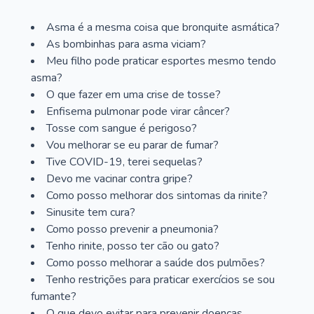
Asma é a mesma coisa que bronquite asmática?
As bombinhas para asma viciam?
Meu filho pode praticar esportes mesmo tendo
asma?
O que fazer em uma crise de tosse?
Enfisema pulmonar pode virar câncer?
Tosse com sangue é perigoso?
Vou melhorar se eu parar de fumar?
Tive COVID-19, terei sequelas?
Devo me vacinar contra gripe?
Como posso melhorar dos sintomas da rinite?
Sinusite tem cura?
Como posso prevenir a pneumonia?
Tenho rinite, posso ter cão ou gato?
Como posso melhorar a saúde dos pulmões?
Tenho restrições para praticar exercícios se sou
fumante?
O que devo evitar para prevenir doenças