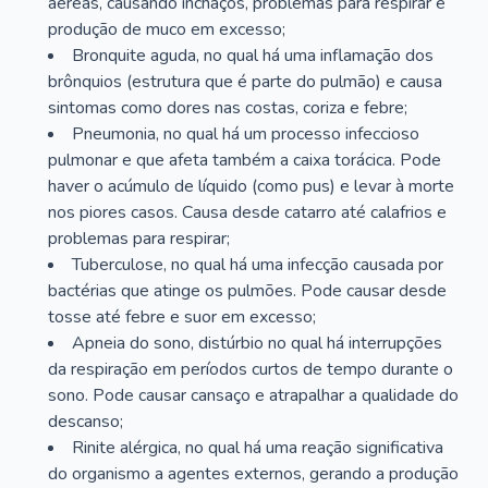
aéreas, causando inchaços, problemas para respirar e
produção de muco em excesso;
Bronquite aguda, no qual há uma inflamação dos
brônquios (estrutura que é parte do pulmão) e causa
sintomas como dores nas costas, coriza e febre;
Pneumonia, no qual há um processo infeccioso
pulmonar e que afeta também a caixa torácica. Pode
haver o acúmulo de líquido (como pus) e levar à morte
nos piores casos. Causa desde catarro até calafrios e
problemas para respirar;
Tuberculose, no qual há uma infecção causada por
bactérias que atinge os pulmões. Pode causar desde
tosse até febre e suor em excesso;
Apneia do sono, distúrbio no qual há interrupções
da respiração em períodos curtos de tempo durante o
sono. Pode causar cansaço e atrapalhar a qualidade do
descanso;
Rinite alérgica, no qual há uma reação significativa
do organismo a agentes externos, gerando a produção