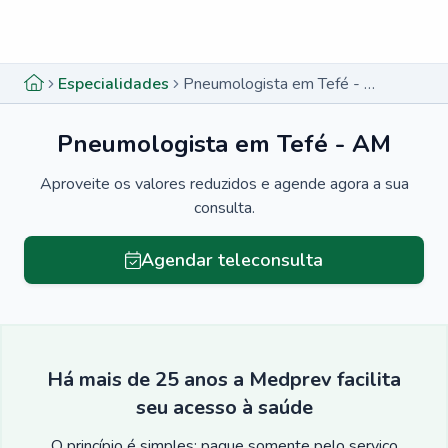
Menu lateral
Menu lateral
Especialidades
Pneumologista em Tefé - AM
Pneumologista em Tefé - AM
Aproveite os valores reduzidos e agende agora a sua
consulta.
Agendar teleconsulta
Há mais de 25 anos a Medprev facilita
seu acesso à saúde
O princípio é simples: pague somente pelo serviço