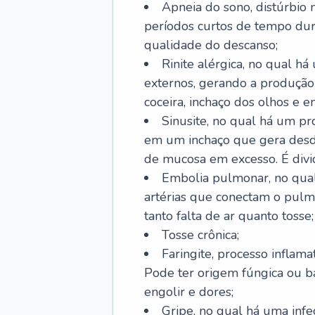
Apneia do sono, distúrbio 
períodos curtos de tempo dur
qualidade do descanso;
Rinite alérgica, no qual há
externos, gerando a produção
coceira, inchaço dos olhos e e
Sinusite, no qual há um pro
em um inchaço que gera desde
de mucosa em excesso. É divid
Embolia pulmonar, no qual
artérias que conectam o pul
tanto falta de ar quanto tosse;
Tosse crônica;
Faringite, processo inflama
Pode ter origem fúngica ou b
engolir e dores;
Gripe, no qual há uma infe