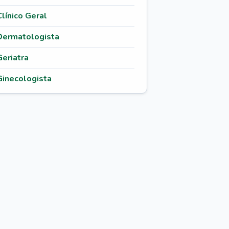
Clínico Geral
Dermatologista
Geriatra
Ginecologista