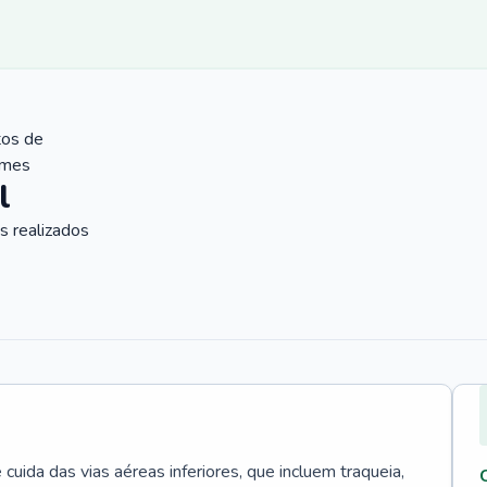
tos de
ames
l
 realizados
uida das vias aéreas inferiores, que incluem traqueia,