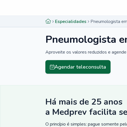
Menu lateral
Menu lateral
Especialidades
Pneumologista em
Pneumologista e
Aproveite os valores reduzidos e agende 
Agendar teleconsulta
Há mais de 25 anos
a Medprev facilita s
O princípio é simples: pague somente pelo