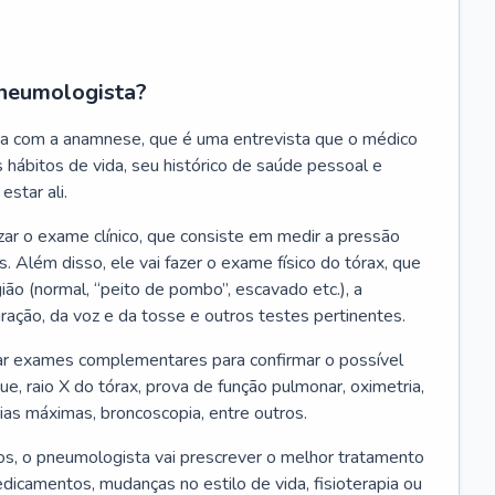
neumologista?
a com a anamnese, que é uma entrevista que o médico
 hábitos de vida, seu histórico de saúde pessoal e
estar ali.
zar o exame clínico, que consiste em medir a pressão
s. Além disso, ele vai fazer o exame físico do tórax, que
ião (normal, “peito de pombo”, escavado etc.), a
iração, da voz e da tosse e outros testes pertinentes.
tar exames complementares para confirmar o possível
e, raio X do tórax, prova de função pulmonar, oximetria,
ias máximas, broncoscopia, entre outros.
, o pneumologista vai prescrever o melhor tratamento
edicamentos, mudanças no estilo de vida, fisioterapia ou