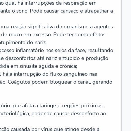
no qual há interrupções da respiração em
ante o sono. Pode causar cansaço e atrapalhar a
 uma reação significativa do organismo a agentes
 de muco em excesso. Pode ter como efeitos
ntupimento do nariz;
cesso inflamatório nos seios da face, resultando
 desconfortos até nariz entupido e produção
ida em sinusite aguda e crônica;
 há a interrupção do fluxo sanguíneo nas
mão. Coágulos podem bloquear o canal, gerando
tório que afeta a laringe e regiões próximas.
acteriológica, podendo causar desconforto ao
cção causada por vírus que atinge desde a