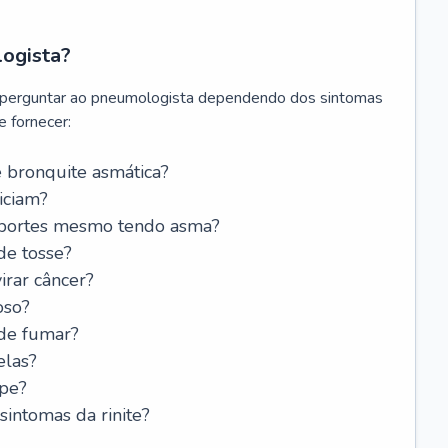
logista?
 perguntar ao pneumologista dependendo dos sintomas
 fornecer:
 bronquite asmática?
iciam?
esportes mesmo tendo asma?
de tosse?
rar câncer?
oso?
 de fumar?
elas?
ipe?
intomas da rinite?