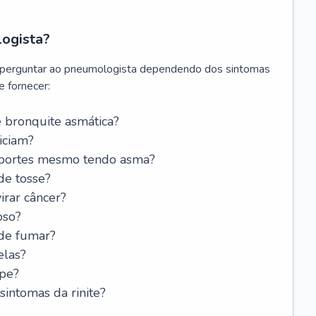
logista?
 perguntar ao pneumologista dependendo dos sintomas
 fornecer:
 bronquite asmática?
iciam?
esportes mesmo tendo asma?
de tosse?
rar câncer?
oso?
 de fumar?
elas?
ipe?
intomas da rinite?