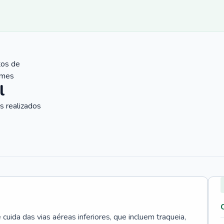
tos de
ames
l
 realizados
uida das vias aéreas inferiores, que incluem traqueia,