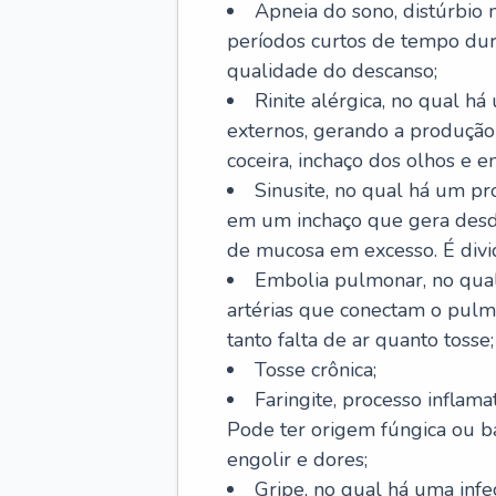
Apneia do sono, distúrbio 
períodos curtos de tempo dur
qualidade do descanso;
Rinite alérgica, no qual há
externos, gerando a produção
coceira, inchaço dos olhos e e
Sinusite, no qual há um pro
em um inchaço que gera desde
de mucosa em excesso. É divid
Embolia pulmonar, no qual
artérias que conectam o pul
tanto falta de ar quanto tosse;
Tosse crônica;
Faringite, processo inflama
Pode ter origem fúngica ou b
engolir e dores;
Gripe, no qual há uma infe