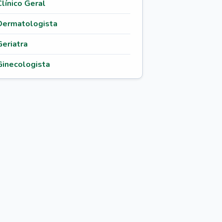
Clínico Geral
Dermatologista
Geriatra
Ginecologista