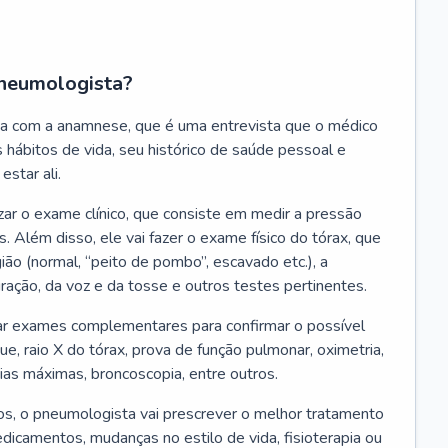
neumologista?
a com a anamnese, que é uma entrevista que o médico
 hábitos de vida, seu histórico de saúde pessoal e
estar ali.
zar o exame clínico, que consiste em medir a pressão
s. Além disso, ele vai fazer o exame físico do tórax, que
ião (normal, “peito de pombo”, escavado etc.), a
iração, da voz e da tosse e outros testes pertinentes.
tar exames complementares para confirmar o possível
e, raio X do tórax, prova de função pulmonar, oximetria,
ias máximas, broncoscopia, entre outros.
, o pneumologista vai prescrever o melhor tratamento
edicamentos, mudanças no estilo de vida, fisioterapia ou