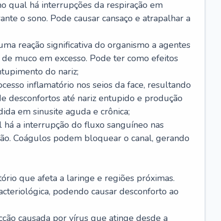
no qual há interrupções da respiração em
ante o sono. Pode causar cansaço e atrapalhar a
 uma reação significativa do organismo a agentes
 de muco em excesso. Pode ter como efeitos
ntupimento do nariz;
cesso inflamatório nos seios da face, resultando
 desconfortos até nariz entupido e produção
ida em sinusite aguda e crônica;
 há a interrupção do fluxo sanguíneo nas
mão. Coágulos podem bloquear o canal, gerando
tório que afeta a laringe e regiões próximas.
acteriológica, podendo causar desconforto ao
cção causada por vírus que atinge desde a