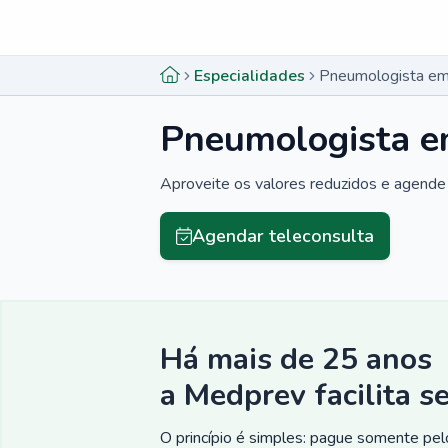
Menu lateral
Menu lateral
Especialidades
Pneumologista em
Pneumologista e
Aproveite os valores reduzidos e agende 
Agendar teleconsulta
Há mais de 25 anos
a Medprev facilita s
O princípio é simples: pague somente pelo