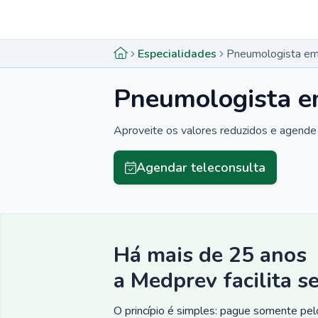
Menu lateral
Menu lateral
Especialidades
Pneumologista em
Pneumologista e
Aproveite os valores reduzidos e agende 
Agendar teleconsulta
Há mais de 25 anos
a Medprev facilita s
O princípio é simples: pague somente pelo