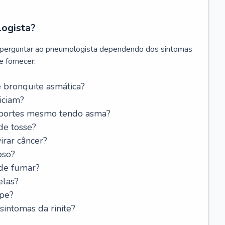
logista?
 perguntar ao pneumologista dependendo dos sintomas
 fornecer:
 bronquite asmática?
iciam?
esportes mesmo tendo asma?
de tosse?
rar câncer?
oso?
 de fumar?
elas?
ipe?
intomas da rinite?