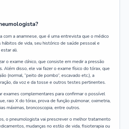
neumologista?
a com a anamnese, que é uma entrevista que o médico
 hábitos de vida, seu histórico de saúde pessoal e
estar ali.
zar o exame clínico, que consiste em medir a pressão
s. Além disso, ele vai fazer o exame físico do tórax, que
ião (normal, “peito de pombo”, escavado etc.), a
iração, da voz e da tosse e outros testes pertinentes.
tar exames complementares para confirmar o possível
e, raio X do tórax, prova de função pulmonar, oximetria,
ias máximas, broncoscopia, entre outros.
, o pneumologista vai prescrever o melhor tratamento
edicamentos, mudanças no estilo de vida, fisioterapia ou