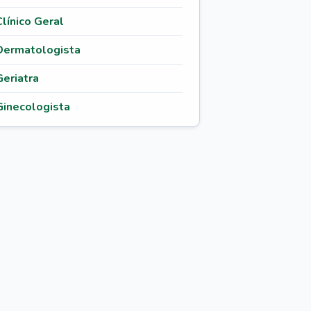
Clínico Geral
Dermatologista
Geriatra
Ginecologista