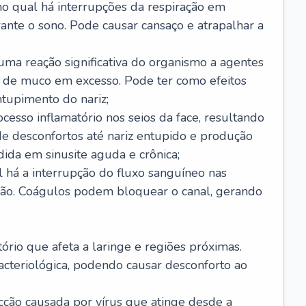
no qual há interrupções da respiração em
ante o sono. Pode causar cansaço e atrapalhar a
 uma reação significativa do organismo a agentes
 de muco em excesso. Pode ter como efeitos
ntupimento do nariz;
cesso inflamatório nos seios da face, resultando
 desconfortos até nariz entupido e produção
ida em sinusite aguda e crônica;
 há a interrupção do fluxo sanguíneo nas
mão. Coágulos podem bloquear o canal, gerando
tório que afeta a laringe e regiões próximas.
acteriológica, podendo causar desconforto ao
cção causada por vírus que atinge desde a