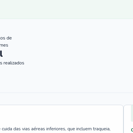
tos de
ames
l
 realizados
uida das vias aéreas inferiores, que incluem traqueia,