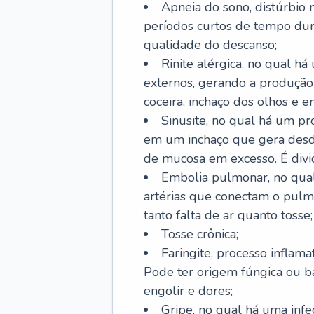
Apneia do sono, distúrbio 
períodos curtos de tempo dur
qualidade do descanso;
Rinite alérgica, no qual há
externos, gerando a produção
coceira, inchaço dos olhos e e
Sinusite, no qual há um pro
em um inchaço que gera desde
de mucosa em excesso. É divid
Embolia pulmonar, no qual
artérias que conectam o pul
tanto falta de ar quanto tosse;
Tosse crônica;
Faringite, processo inflama
Pode ter origem fúngica ou b
engolir e dores;
Gripe, no qual há uma infe