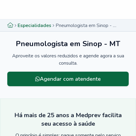
Menu lateral
Menu lateral
Especialidades
Pneumologista em Sinop - MT
Pneumologista em Sinop - MT
Aproveite os valores reduzidos e agende agora a sua
consulta.
Agendar com atendente
Há mais de 25 anos a Medprev facilita
seu acesso à saúde
O princípio é simples: pague somente pelo serviço