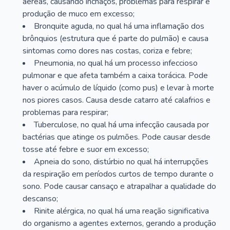
aéreas, causando inchaços, problemas para respirar e
produção de muco em excesso;
Bronquite aguda, no qual há uma inflamação dos
brônquios (estrutura que é parte do pulmão) e causa
sintomas como dores nas costas, coriza e febre;
Pneumonia, no qual há um processo infeccioso
pulmonar e que afeta também a caixa torácica. Pode
haver o acúmulo de líquido (como pus) e levar à morte
nos piores casos. Causa desde catarro até calafrios e
problemas para respirar;
Tuberculose, no qual há uma infecção causada por
bactérias que atinge os pulmões. Pode causar desde
tosse até febre e suor em excesso;
Apneia do sono, distúrbio no qual há interrupções
da respiração em períodos curtos de tempo durante o
sono. Pode causar cansaço e atrapalhar a qualidade do
descanso;
Rinite alérgica, no qual há uma reação significativa
do organismo a agentes externos, gerando a produção