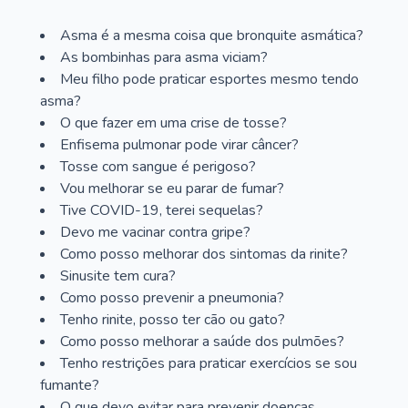
Asma é a mesma coisa que bronquite asmática?
As bombinhas para asma viciam?
Meu filho pode praticar esportes mesmo tendo
asma?
O que fazer em uma crise de tosse?
Enfisema pulmonar pode virar câncer?
Tosse com sangue é perigoso?
Vou melhorar se eu parar de fumar?
Tive COVID-19, terei sequelas?
Devo me vacinar contra gripe?
Como posso melhorar dos sintomas da rinite?
Sinusite tem cura?
Como posso prevenir a pneumonia?
Tenho rinite, posso ter cão ou gato?
Como posso melhorar a saúde dos pulmões?
Tenho restrições para praticar exercícios se sou
fumante?
O que devo evitar para prevenir doenças