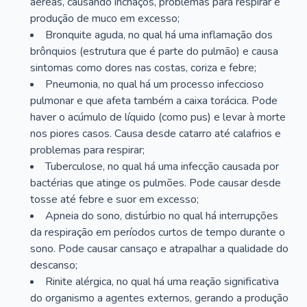
aéreas, causando inchaços, problemas para respirar e
produção de muco em excesso;
Bronquite aguda, no qual há uma inflamação dos
brônquios (estrutura que é parte do pulmão) e causa
sintomas como dores nas costas, coriza e febre;
Pneumonia, no qual há um processo infeccioso
pulmonar e que afeta também a caixa torácica. Pode
haver o acúmulo de líquido (como pus) e levar à morte
nos piores casos. Causa desde catarro até calafrios e
problemas para respirar;
Tuberculose, no qual há uma infecção causada por
bactérias que atinge os pulmões. Pode causar desde
tosse até febre e suor em excesso;
Apneia do sono, distúrbio no qual há interrupções
da respiração em períodos curtos de tempo durante o
sono. Pode causar cansaço e atrapalhar a qualidade do
descanso;
Rinite alérgica, no qual há uma reação significativa
do organismo a agentes externos, gerando a produção