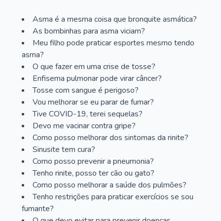
Asma é a mesma coisa que bronquite asmática?
As bombinhas para asma viciam?
Meu filho pode praticar esportes mesmo tendo
asma?
O que fazer em uma crise de tosse?
Enfisema pulmonar pode virar câncer?
Tosse com sangue é perigoso?
Vou melhorar se eu parar de fumar?
Tive COVID-19, terei sequelas?
Devo me vacinar contra gripe?
Como posso melhorar dos sintomas da rinite?
Sinusite tem cura?
Como posso prevenir a pneumonia?
Tenho rinite, posso ter cão ou gato?
Como posso melhorar a saúde dos pulmões?
Tenho restrições para praticar exercícios se sou
fumante?
O que devo evitar para prevenir doenças