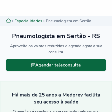
Menu lateral
Menu lateral
Especialidades
Pneumologista em Sertão - RS
Pneumologista em Sertão - RS
Aproveite os valores reduzidos e agende agora a sua
consulta.
Agendar teleconsulta
Há mais de 25 anos a Medprev facilita
seu acesso à saúde
O princípio é simples: pague somente pelo serviço