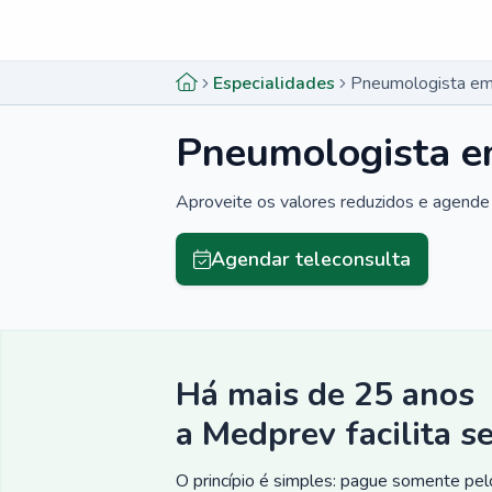
Menu lateral
Menu lateral
Especialidades
Pneumologista em 
Pneumologista em
Aproveite os valores reduzidos e agende 
Agendar teleconsulta
Há mais de 25 anos
a Medprev facilita s
O princípio é simples: pague somente pelo