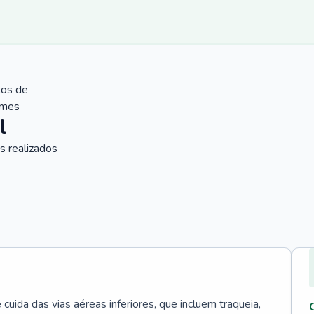
tos de
ames
l
 realizados
uida das vias aéreas inferiores, que incluem traqueia,