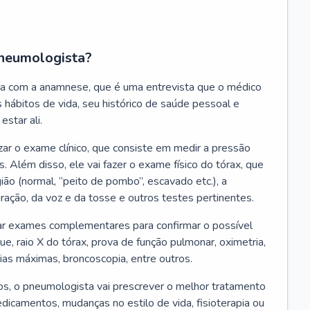
neumologista?
a com a anamnese, que é uma entrevista que o médico
 hábitos de vida, seu histórico de saúde pessoal e
estar ali.
zar o exame clínico, que consiste em medir a pressão
s. Além disso, ele vai fazer o exame físico do tórax, que
ião (normal, “peito de pombo”, escavado etc.), a
iração, da voz e da tosse e outros testes pertinentes.
tar exames complementares para confirmar o possível
e, raio X do tórax, prova de função pulmonar, oximetria,
ias máximas, broncoscopia, entre outros.
, o pneumologista vai prescrever o melhor tratamento
edicamentos, mudanças no estilo de vida, fisioterapia ou