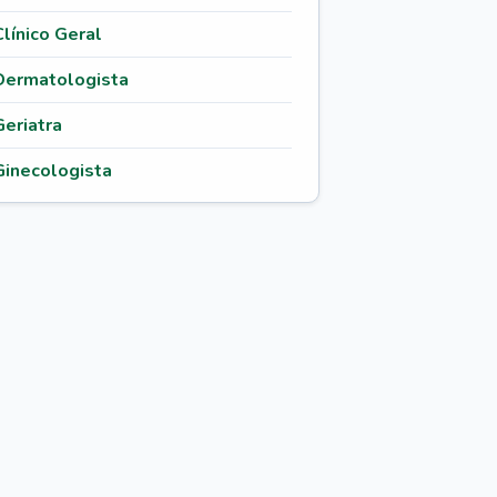
Clínico Geral
Dermatologista
Geriatra
Ginecologista