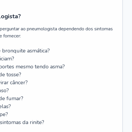
logista?
 perguntar ao pneumologista dependendo dos sintomas
 fornecer:
 bronquite asmática?
iciam?
esportes mesmo tendo asma?
de tosse?
rar câncer?
oso?
 de fumar?
elas?
ipe?
intomas da rinite?