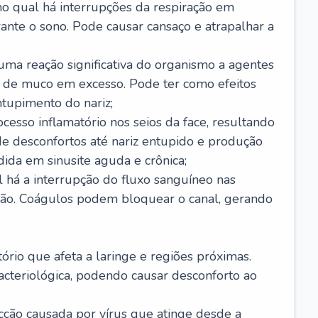
no qual há interrupções da respiração em
ante o sono. Pode causar cansaço e atrapalhar a
 uma reação significativa do organismo a agentes
 de muco em excesso. Pode ter como efeitos
ntupimento do nariz;
cesso inflamatório nos seios da face, resultando
 desconfortos até nariz entupido e produção
ida em sinusite aguda e crônica;
 há a interrupção do fluxo sanguíneo nas
mão. Coágulos podem bloquear o canal, gerando
tório que afeta a laringe e regiões próximas.
acteriológica, podendo causar desconforto ao
cção causada por vírus que atinge desde a