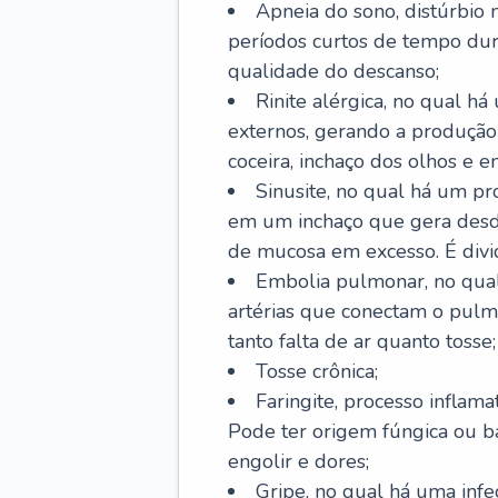
Apneia do sono, distúrbio 
períodos curtos de tempo dur
qualidade do descanso;
Rinite alérgica, no qual há
externos, gerando a produção
coceira, inchaço dos olhos e e
Sinusite, no qual há um pro
em um inchaço que gera desde
de mucosa em excesso. É divid
Embolia pulmonar, no qual
artérias que conectam o pul
tanto falta de ar quanto tosse;
Tosse crônica;
Faringite, processo inflama
Pode ter origem fúngica ou b
engolir e dores;
Gripe, no qual há uma infe