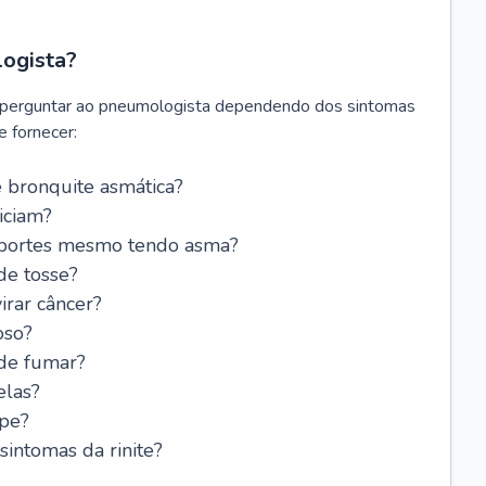
logista?
 perguntar ao pneumologista dependendo dos sintomas
 fornecer:
 bronquite asmática?
iciam?
esportes mesmo tendo asma?
de tosse?
rar câncer?
oso?
 de fumar?
elas?
ipe?
intomas da rinite?