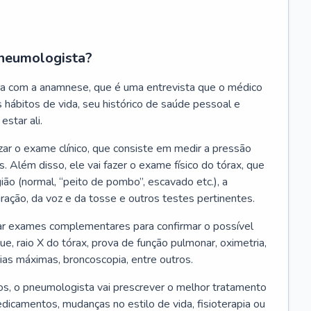
neumologista?
a com a anamnese, que é uma entrevista que o médico
 hábitos de vida, seu histórico de saúde pessoal e
estar ali.
zar o exame clínico, que consiste em medir a pressão
s. Além disso, ele vai fazer o exame físico do tórax, que
ião (normal, “peito de pombo”, escavado etc.), a
iração, da voz e da tosse e outros testes pertinentes.
tar exames complementares para confirmar o possível
e, raio X do tórax, prova de função pulmonar, oximetria,
ias máximas, broncoscopia, entre outros.
, o pneumologista vai prescrever o melhor tratamento
edicamentos, mudanças no estilo de vida, fisioterapia ou