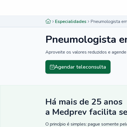
Menu lateral
Menu lateral
Especialidades
Pneumologista em
Pneumologista e
Aproveite os valores reduzidos e agende 
Agendar teleconsulta
Há mais de 25 anos
a Medprev facilita s
O princípio é simples: pague somente pelo