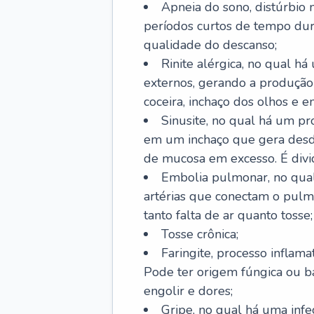
Apneia do sono, distúrbio 
períodos curtos de tempo dur
qualidade do descanso;
Rinite alérgica, no qual há
externos, gerando a produção
coceira, inchaço dos olhos e e
Sinusite, no qual há um pro
em um inchaço que gera desde
de mucosa em excesso. É divid
Embolia pulmonar, no qual
artérias que conectam o pul
tanto falta de ar quanto tosse;
Tosse crônica;
Faringite, processo inflama
Pode ter origem fúngica ou b
engolir e dores;
Gripe, no qual há uma infe