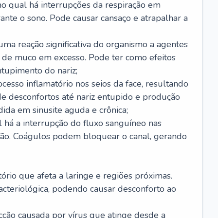
no qual há interrupções da respiração em
ante o sono. Pode causar cansaço e atrapalhar a
 uma reação significativa do organismo a agentes
 de muco em excesso. Pode ter como efeitos
ntupimento do nariz;
cesso inflamatório nos seios da face, resultando
 desconfortos até nariz entupido e produção
ida em sinusite aguda e crônica;
 há a interrupção do fluxo sanguíneo nas
mão. Coágulos podem bloquear o canal, gerando
tório que afeta a laringe e regiões próximas.
acteriológica, podendo causar desconforto ao
cção causada por vírus que atinge desde a