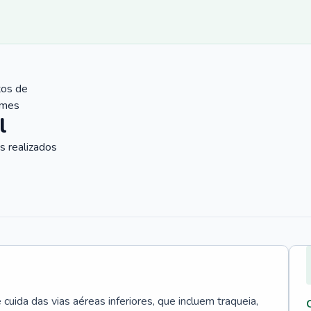
tos de
ames
l
 realizados
uida das vias aéreas inferiores, que incluem traqueia,