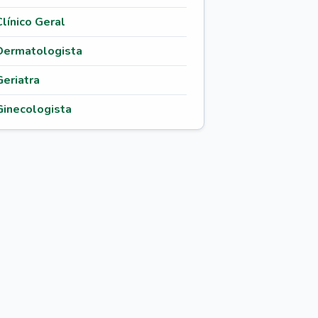
Clínico Geral
Dermatologista
Geriatra
Ginecologista