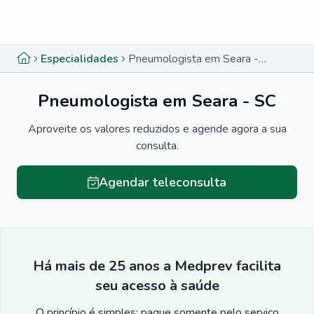
Menu lateral
Menu lateral
Especialidades
Pneumologista em Seara - SC
Pneumologista em Seara - SC
Aproveite os valores reduzidos e agende agora a sua
consulta.
Agendar teleconsulta
Há mais de 25 anos a Medprev facilita
seu acesso à saúde
O princípio é simples: pague somente pelo serviço