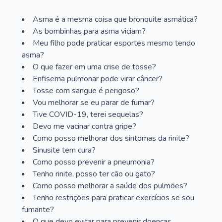
Asma é a mesma coisa que bronquite asmática?
As bombinhas para asma viciam?
Meu filho pode praticar esportes mesmo tendo
asma?
O que fazer em uma crise de tosse?
Enfisema pulmonar pode virar câncer?
Tosse com sangue é perigoso?
Vou melhorar se eu parar de fumar?
Tive COVID-19, terei sequelas?
Devo me vacinar contra gripe?
Como posso melhorar dos sintomas da rinite?
Sinusite tem cura?
Como posso prevenir a pneumonia?
Tenho rinite, posso ter cão ou gato?
Como posso melhorar a saúde dos pulmões?
Tenho restrições para praticar exercícios se sou
fumante?
O que devo evitar para prevenir doenças