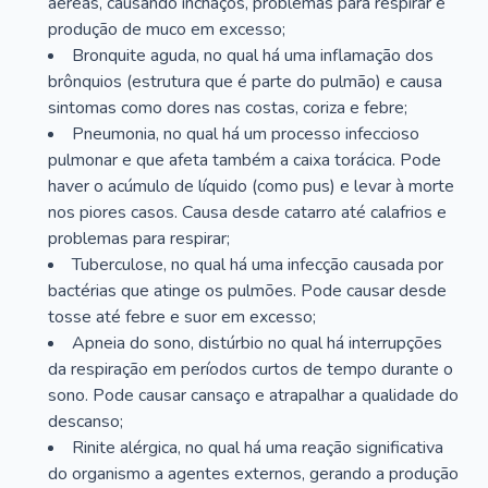
aéreas, causando inchaços, problemas para respirar e
produção de muco em excesso;
Bronquite aguda, no qual há uma inflamação dos
brônquios (estrutura que é parte do pulmão) e causa
sintomas como dores nas costas, coriza e febre;
Pneumonia, no qual há um processo infeccioso
pulmonar e que afeta também a caixa torácica. Pode
haver o acúmulo de líquido (como pus) e levar à morte
nos piores casos. Causa desde catarro até calafrios e
problemas para respirar;
Tuberculose, no qual há uma infecção causada por
bactérias que atinge os pulmões. Pode causar desde
tosse até febre e suor em excesso;
Apneia do sono, distúrbio no qual há interrupções
da respiração em períodos curtos de tempo durante o
sono. Pode causar cansaço e atrapalhar a qualidade do
descanso;
Rinite alérgica, no qual há uma reação significativa
do organismo a agentes externos, gerando a produção