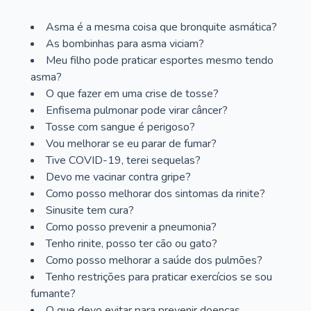
Asma é a mesma coisa que bronquite asmática?
As bombinhas para asma viciam?
Meu filho pode praticar esportes mesmo tendo
asma?
O que fazer em uma crise de tosse?
Enfisema pulmonar pode virar câncer?
Tosse com sangue é perigoso?
Vou melhorar se eu parar de fumar?
Tive COVID-19, terei sequelas?
Devo me vacinar contra gripe?
Como posso melhorar dos sintomas da rinite?
Sinusite tem cura?
Como posso prevenir a pneumonia?
Tenho rinite, posso ter cão ou gato?
Como posso melhorar a saúde dos pulmões?
Tenho restrições para praticar exercícios se sou
fumante?
O que devo evitar para prevenir doenças