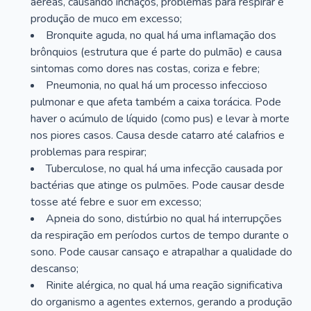
aéreas, causando inchaços, problemas para respirar e
produção de muco em excesso;
Bronquite aguda, no qual há uma inflamação dos
brônquios (estrutura que é parte do pulmão) e causa
sintomas como dores nas costas, coriza e febre;
Pneumonia, no qual há um processo infeccioso
pulmonar e que afeta também a caixa torácica. Pode
haver o acúmulo de líquido (como pus) e levar à morte
nos piores casos. Causa desde catarro até calafrios e
problemas para respirar;
Tuberculose, no qual há uma infecção causada por
bactérias que atinge os pulmões. Pode causar desde
tosse até febre e suor em excesso;
Apneia do sono, distúrbio no qual há interrupções
da respiração em períodos curtos de tempo durante o
sono. Pode causar cansaço e atrapalhar a qualidade do
descanso;
Rinite alérgica, no qual há uma reação significativa
do organismo a agentes externos, gerando a produção