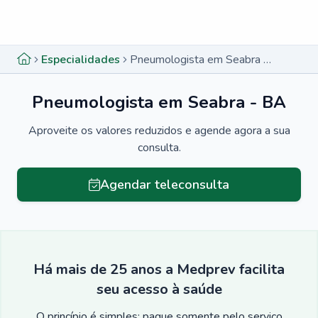
Menu lateral
Menu lateral
Especialidades
Pneumologista em Seabra - BA
Pneumologista em Seabra - BA
Aproveite os valores reduzidos e agende agora a sua
consulta.
Agendar teleconsulta
Há mais de 25 anos a Medprev facilita
seu acesso à saúde
O princípio é simples: pague somente pelo serviço