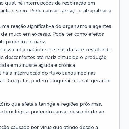
no qual há interrupções da respiração em
ante o sono. Pode causar cansaço e atrapalhar a
 uma reação significativa do organismo a agentes
 de muco em excesso. Pode ter como efeitos
ntupimento do nariz;
cesso inflamatório nos seios da face, resultando
 desconfortos até nariz entupido e produção
ida em sinusite aguda e crônica;
 há a interrupção do fluxo sanguíneo nas
mão. Coágulos podem bloquear o canal, gerando
tório que afeta a laringe e regiões próximas.
acteriológica, podendo causar desconforto ao
cção causada por vírus que atinge desde a