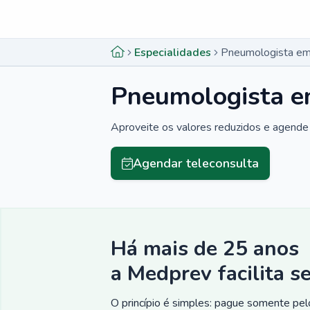
Menu lateral
Menu lateral
Especialidades
Pneumologista em
Pneumologista e
Aproveite os valores reduzidos e agende 
Agendar teleconsulta
Há mais de 25 anos
a Medprev facilita s
O princípio é simples: pague somente pelo