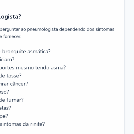
logista?
 perguntar ao pneumologista dependendo dos sintomas
 fornecer:
 bronquite asmática?
iciam?
esportes mesmo tendo asma?
de tosse?
rar câncer?
oso?
 de fumar?
elas?
ipe?
intomas da rinite?