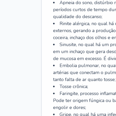
Apneia do sono, distúrbio 
períodos curtos de tempo dur
qualidade do descanso;
Rinite alérgica, no qual há
externos, gerando a produção
coceira, inchaço dos olhos e e
Sinusite, no qual há um pro
em um inchaço que gera desde
de mucosa em excesso. É divid
Embolia pulmonar, no qual
artérias que conectam o pul
tanto falta de ar quanto tosse;
Tosse crônica;
Faringite, processo inflama
Pode ter origem fúngica ou b
engolir e dores;
Gripe, no qual há uma infe