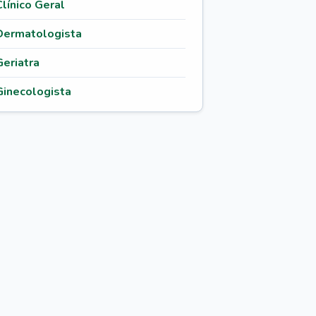
Clínico Geral
Dermatologista
Geriatra
Ginecologista