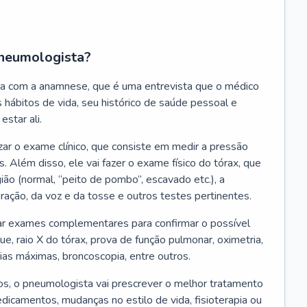
neumologista?
a com a anamnese, que é uma entrevista que o médico
 hábitos de vida, seu histórico de saúde pessoal e
estar ali.
zar o exame clínico, que consiste em medir a pressão
s. Além disso, ele vai fazer o exame físico do tórax, que
ião (normal, “peito de pombo”, escavado etc.), a
iração, da voz e da tosse e outros testes pertinentes.
tar exames complementares para confirmar o possível
e, raio X do tórax, prova de função pulmonar, oximetria,
ias máximas, broncoscopia, entre outros.
, o pneumologista vai prescrever o melhor tratamento
edicamentos, mudanças no estilo de vida, fisioterapia ou