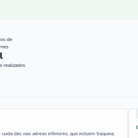
tos de
ames
l
 realizados
uida das vias aéreas inferiores, que incluem traqueia,