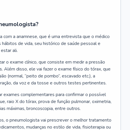
neumologista?
a com a anamnese, que é uma entrevista que o médico
 hábitos de vida, seu histórico de saúde pessoal e
estar ali.
zar o exame clínico, que consiste em medir a pressão
s. Além disso, ele vai fazer o exame físico do tórax, que
ião (normal, “peito de pombo”, escavado etc.), a
iração, da voz e da tosse e outros testes pertinentes.
tar exames complementares para confirmar o possível
e, raio X do tórax, prova de função pulmonar, oximetria,
ias máximas, broncoscopia, entre outros.
, o pneumologista vai prescrever o melhor tratamento
edicamentos, mudanças no estilo de vida, fisioterapia ou