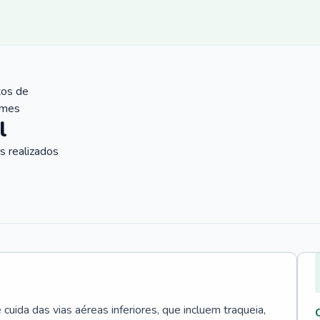
tos de
ames
l
 realizados
uida das vias aéreas inferiores, que incluem traqueia,