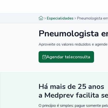
Menu lateral
Menu lateral
Especialidades
Pneumologista em
Pneumologista e
Aproveite os valores reduzidos e agende 
Agendar teleconsulta
Há mais de 25 anos
a Medprev facilita s
O princípio é simples: pague somente pelo