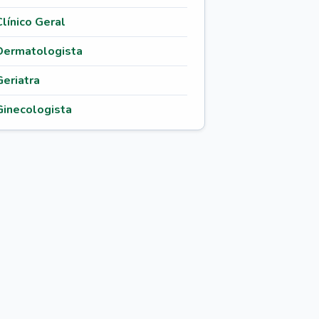
Clínico Geral
Dermatologista
Geriatra
Ginecologista