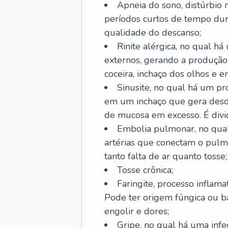
Apneia do sono, distúrbio 
períodos curtos de tempo dur
qualidade do descanso;
Rinite alérgica, no qual há
externos, gerando a produção
coceira, inchaço dos olhos e e
Sinusite, no qual há um pro
em um inchaço que gera desde
de mucosa em excesso. É divid
Embolia pulmonar, no qual
artérias que conectam o pul
tanto falta de ar quanto tosse;
Tosse crônica;
Faringite, processo inflama
Pode ter origem fúngica ou b
engolir e dores;
Gripe, no qual há uma infe