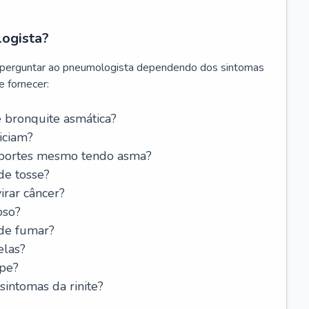
logista?
 perguntar ao pneumologista dependendo dos sintomas
 fornecer:
 bronquite asmática?
iciam?
esportes mesmo tendo asma?
de tosse?
rar câncer?
oso?
 de fumar?
elas?
ipe?
intomas da rinite?