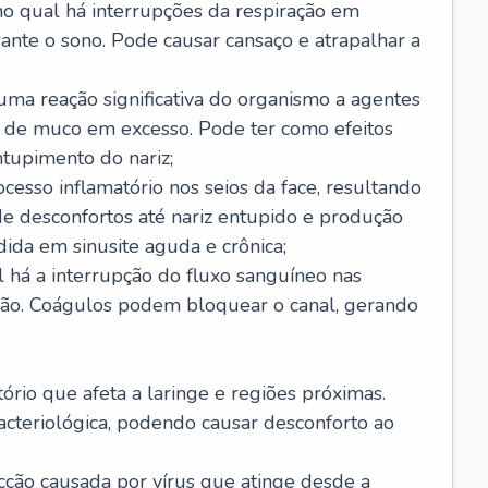
no qual há interrupções da respiração em
ante o sono. Pode causar cansaço e atrapalhar a
 uma reação significativa do organismo a agentes
 de muco em excesso. Pode ter como efeitos
ntupimento do nariz;
cesso inflamatório nos seios da face, resultando
 desconfortos até nariz entupido e produção
ida em sinusite aguda e crônica;
 há a interrupção do fluxo sanguíneo nas
mão. Coágulos podem bloquear o canal, gerando
tório que afeta a laringe e regiões próximas.
acteriológica, podendo causar desconforto ao
cção causada por vírus que atinge desde a