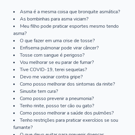
Asma é a mesma coisa que bronquite asmática?
As bombinhas para asma viciam?
Meu filho pode praticar esportes mesmo tendo
asma?
O que fazer em uma crise de tosse?
Enfisema pulmonar pode virar câncer?
Tosse com sangue é perigoso?
Vou melhorar se eu parar de fumar?
Tive COVID-19, terei sequelas?
Devo me vacinar contra gripe?
Como posso melhorar dos sintomas da rinite?
Sinusite tem cura?
Como posso prevenir a pneumonia?
Tenho rinite, posso ter cão ou gato?
Como posso melhorar a saúde dos pulmões?
Tenho restrições para praticar exercícios se sou
fumante?
O que devo evitar para prevenir doenças