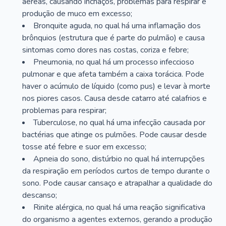
aéreas, causando inchaços, problemas para respirar e
produção de muco em excesso;
Bronquite aguda, no qual há uma inflamação dos
brônquios (estrutura que é parte do pulmão) e causa
sintomas como dores nas costas, coriza e febre;
Pneumonia, no qual há um processo infeccioso
pulmonar e que afeta também a caixa torácica. Pode
haver o acúmulo de líquido (como pus) e levar à morte
nos piores casos. Causa desde catarro até calafrios e
problemas para respirar;
Tuberculose, no qual há uma infecção causada por
bactérias que atinge os pulmões. Pode causar desde
tosse até febre e suor em excesso;
Apneia do sono, distúrbio no qual há interrupções
da respiração em períodos curtos de tempo durante o
sono. Pode causar cansaço e atrapalhar a qualidade do
descanso;
Rinite alérgica, no qual há uma reação significativa
do organismo a agentes externos, gerando a produção