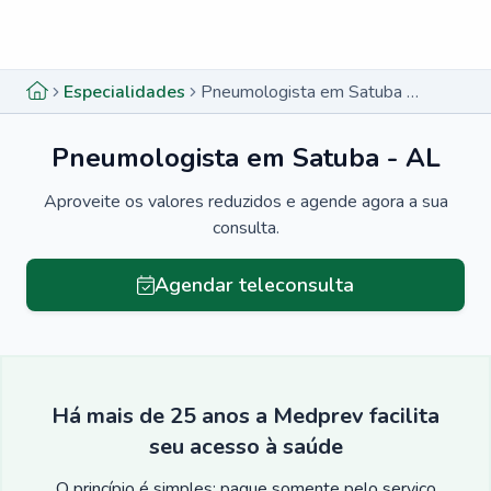
Menu lateral
Menu lateral
Especialidades
Pneumologista em Satuba - AL
Pneumologista em Satuba - AL
Aproveite os valores reduzidos e agende agora a sua
consulta.
Agendar teleconsulta
Há mais de 25 anos a Medprev facilita
seu acesso à saúde
O princípio é simples: pague somente pelo serviço