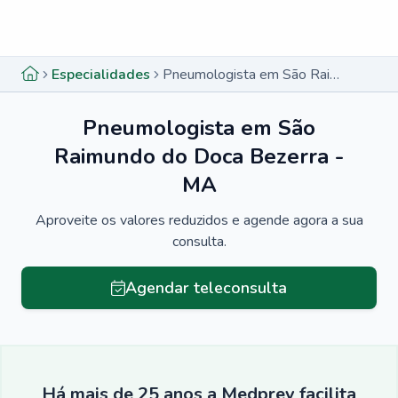
Menu lateral
Menu lateral
Especialidades
Pneumologista em São Raimundo do Doca Bezerra - MA
Pneumologista em São
Raimundo do Doca Bezerra -
MA
Aproveite os valores reduzidos e agende agora a sua
consulta.
Agendar teleconsulta
Há mais de 25 anos a Medprev facilita