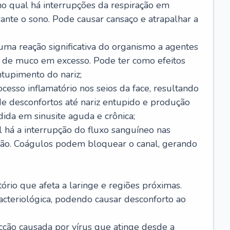
no qual há interrupções da respiração em
ante o sono. Pode causar cansaço e atrapalhar a
 uma reação significativa do organismo a agentes
 de muco em excesso. Pode ter como efeitos
ntupimento do nariz;
cesso inflamatório nos seios da face, resultando
 desconfortos até nariz entupido e produção
ida em sinusite aguda e crônica;
 há a interrupção do fluxo sanguíneo nas
mão. Coágulos podem bloquear o canal, gerando
tório que afeta a laringe e regiões próximas.
acteriológica, podendo causar desconforto ao
cção causada por vírus que atinge desde a