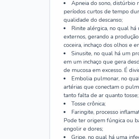
Apneia do sono, distúrbio 
períodos curtos de tempo dur
qualidade do descanso;
Rinite alérgica, no qual há
externos, gerando a produção
coceira, inchaço dos olhos e e
Sinusite, no qual há um pro
em um inchaço que gera desde
de mucosa em excesso. É divid
Embolia pulmonar, no qual
artérias que conectam o pul
tanto falta de ar quanto tosse;
Tosse crônica;
Faringite, processo inflama
Pode ter origem fúngica ou b
engolir e dores;
Gripe, no qual há uma infe