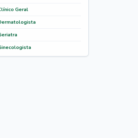
Clínico Geral
Dermatologista
Geriatra
Ginecologista