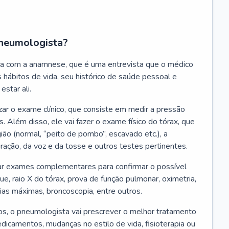
neumologista?
a com a anamnese, que é uma entrevista que o médico
 hábitos de vida, seu histórico de saúde pessoal e
estar ali.
zar o exame clínico, que consiste em medir a pressão
s. Além disso, ele vai fazer o exame físico do tórax, que
ião (normal, “peito de pombo”, escavado etc.), a
iração, da voz e da tosse e outros testes pertinentes.
tar exames complementares para confirmar o possível
e, raio X do tórax, prova de função pulmonar, oximetria,
ias máximas, broncoscopia, entre outros.
, o pneumologista vai prescrever o melhor tratamento
edicamentos, mudanças no estilo de vida, fisioterapia ou