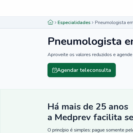
Menu lateral
Menu lateral
Especialidades
Pneumologista em 
Pneumologista em
Aproveite os valores reduzidos e agende 
Agendar teleconsulta
Há mais de 25 anos
a Medprev facilita s
O princípio é simples: pague somente pelo