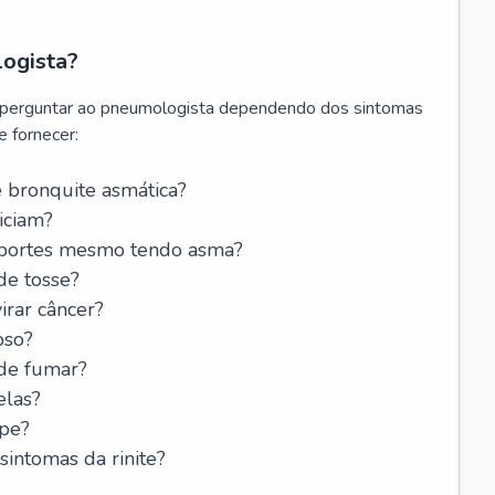
logista?
 perguntar ao pneumologista dependendo dos sintomas
 fornecer:
 bronquite asmática?
iciam?
esportes mesmo tendo asma?
de tosse?
rar câncer?
oso?
 de fumar?
elas?
ipe?
intomas da rinite?