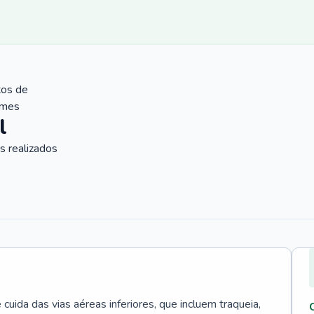
tos de
ames
l
 realizados
uida das vias aéreas inferiores, que incluem traqueia,