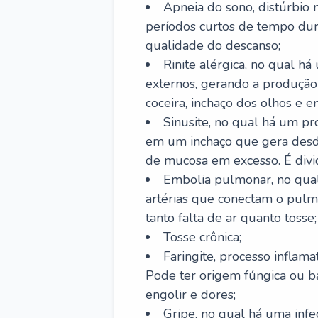
Apneia do sono, distúrbio 
períodos curtos de tempo dur
qualidade do descanso;
Rinite alérgica, no qual há
externos, gerando a produção
coceira, inchaço dos olhos e e
Sinusite, no qual há um pro
em um inchaço que gera desde
de mucosa em excesso. É divid
Embolia pulmonar, no qual
artérias que conectam o pul
tanto falta de ar quanto tosse;
Tosse crônica;
Faringite, processo inflama
Pode ter origem fúngica ou b
engolir e dores;
Gripe, no qual há uma infe