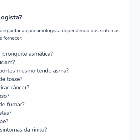
logista?
 perguntar ao pneumologista dependendo dos sintomas
 fornecer:
 bronquite asmática?
iciam?
esportes mesmo tendo asma?
de tosse?
rar câncer?
oso?
 de fumar?
elas?
ipe?
intomas da rinite?