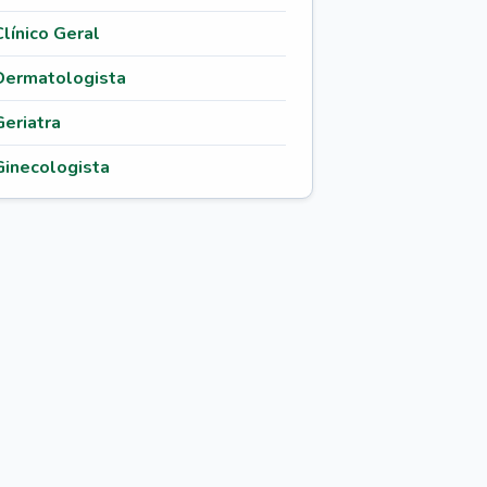
Clínico Geral
Dermatologista
Geriatra
Ginecologista