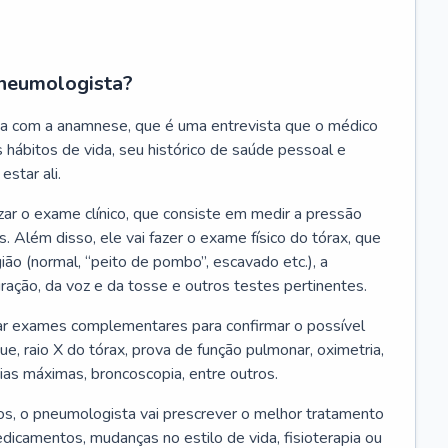
neumologista?
a com a anamnese, que é uma entrevista que o médico
 hábitos de vida, seu histórico de saúde pessoal e
estar ali.
zar o exame clínico, que consiste em medir a pressão
s. Além disso, ele vai fazer o exame físico do tórax, que
ião (normal, “peito de pombo”, escavado etc.), a
iração, da voz e da tosse e outros testes pertinentes.
tar exames complementares para confirmar o possível
e, raio X do tórax, prova de função pulmonar, oximetria,
ias máximas, broncoscopia, entre outros.
, o pneumologista vai prescrever o melhor tratamento
edicamentos, mudanças no estilo de vida, fisioterapia ou