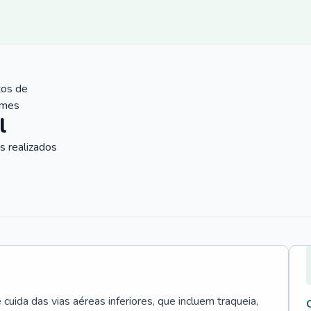
tos de
ames
l
 realizados
uida das vias aéreas inferiores, que incluem traqueia,