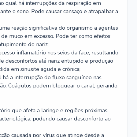
no qual há interrupções da respiração em
ante o sono. Pode causar cansaço e atrapalhar a
 uma reação significativa do organismo a agentes
 de muco em excesso. Pode ter como efeitos
ntupimento do nariz;
cesso inflamatório nos seios da face, resultando
 desconfortos até nariz entupido e produção
ida em sinusite aguda e crônica;
 há a interrupção do fluxo sanguíneo nas
mão. Coágulos podem bloquear o canal, gerando
tório que afeta a laringe e regiões próximas.
acteriológica, podendo causar desconforto ao
cção causada por vírus que atinge desde a