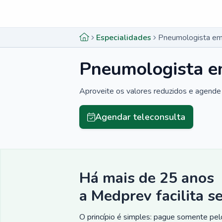
Menu lateral
Menu lateral
Especialidades
Pneumologista em
Pneumologista e
Aproveite os valores reduzidos e agende 
Agendar teleconsulta
Há mais de 25 anos
a Medprev facilita s
O princípio é simples: pague somente pelo