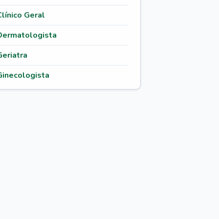
Clínico Geral
Dermatologista
Geriatra
Ginecologista