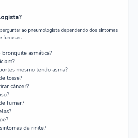
logista?
 perguntar ao pneumologista dependendo dos sintomas
 fornecer:
 bronquite asmática?
iciam?
esportes mesmo tendo asma?
de tosse?
rar câncer?
oso?
 de fumar?
elas?
ipe?
intomas da rinite?