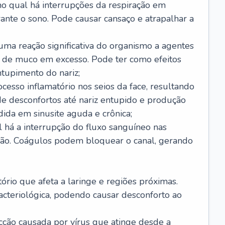
no qual há interrupções da respiração em
ante o sono. Pode causar cansaço e atrapalhar a
 uma reação significativa do organismo a agentes
 de muco em excesso. Pode ter como efeitos
ntupimento do nariz;
cesso inflamatório nos seios da face, resultando
 desconfortos até nariz entupido e produção
ida em sinusite aguda e crônica;
 há a interrupção do fluxo sanguíneo nas
mão. Coágulos podem bloquear o canal, gerando
tório que afeta a laringe e regiões próximas.
acteriológica, podendo causar desconforto ao
cção causada por vírus que atinge desde a