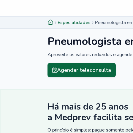
Menu lateral
Menu lateral
Especialidades
Pneumologista em 
Pneumologista em
Aproveite os valores reduzidos e agende 
Agendar teleconsulta
Há mais de 25 anos
a Medprev facilita s
O princípio é simples: pague somente pelo