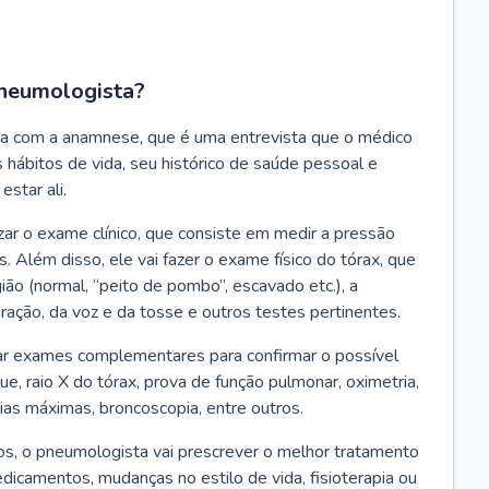
neumologista?
a com a anamnese, que é uma entrevista que o médico
 hábitos de vida, seu histórico de saúde pessoal e
estar ali.
zar o exame clínico, que consiste em medir a pressão
s. Além disso, ele vai fazer o exame físico do tórax, que
ião (normal, “peito de pombo”, escavado etc.), a
iração, da voz e da tosse e outros testes pertinentes.
tar exames complementares para confirmar o possível
e, raio X do tórax, prova de função pulmonar, oximetria,
ias máximas, broncoscopia, entre outros.
, o pneumologista vai prescrever o melhor tratamento
edicamentos, mudanças no estilo de vida, fisioterapia ou