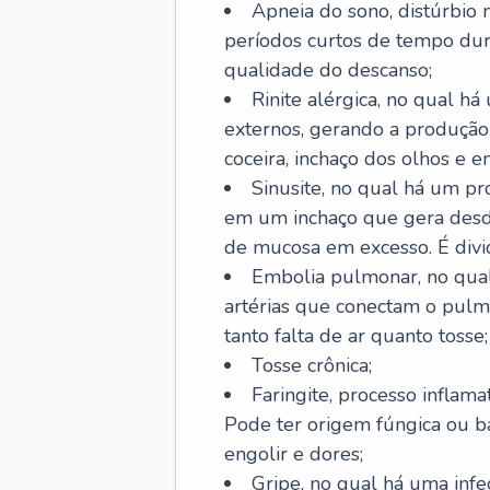
Apneia do sono, distúrbio 
períodos curtos de tempo dur
qualidade do descanso;
Rinite alérgica, no qual há
externos, gerando a produção
coceira, inchaço dos olhos e e
Sinusite, no qual há um pro
em um inchaço que gera desde
de mucosa em excesso. É divid
Embolia pulmonar, no qual
artérias que conectam o pul
tanto falta de ar quanto tosse;
Tosse crônica;
Faringite, processo inflama
Pode ter origem fúngica ou b
engolir e dores;
Gripe, no qual há uma infe