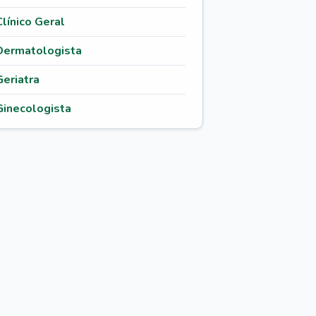
Clínico Geral
Dermatologista
Geriatra
Ginecologista