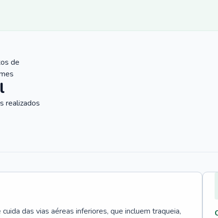
tos de
ames
l
 realizados
uida das vias aéreas inferiores, que incluem traqueia,