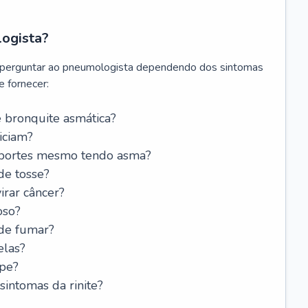
logista?
 perguntar ao pneumologista dependendo dos sintomas
 fornecer:
 bronquite asmática?
iciam?
esportes mesmo tendo asma?
de tosse?
rar câncer?
oso?
 de fumar?
elas?
ipe?
intomas da rinite?