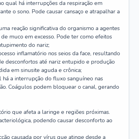
no qual há interrupções da respiração em
ante o sono. Pode causar cansaço e atrapalhar a
 uma reação significativa do organismo a agentes
 de muco em excesso. Pode ter como efeitos
ntupimento do nariz;
cesso inflamatório nos seios da face, resultando
 desconfortos até nariz entupido e produção
ida em sinusite aguda e crônica;
 há a interrupção do fluxo sanguíneo nas
mão. Coágulos podem bloquear o canal, gerando
tório que afeta a laringe e regiões próximas.
acteriológica, podendo causar desconforto ao
cção causada por vírus que atinge desde a