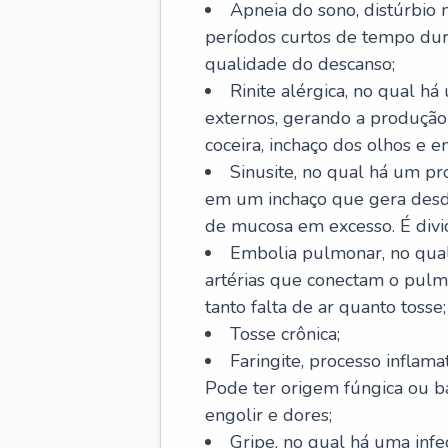
Apneia do sono, distúrbio 
períodos curtos de tempo dur
qualidade do descanso;
Rinite alérgica, no qual há
externos, gerando a produção
coceira, inchaço dos olhos e e
Sinusite, no qual há um pro
em um inchaço que gera desde
de mucosa em excesso. É divid
Embolia pulmonar, no qual
artérias que conectam o pul
tanto falta de ar quanto tosse;
Tosse crônica;
Faringite, processo inflama
Pode ter origem fúngica ou b
engolir e dores;
Gripe, no qual há uma infe