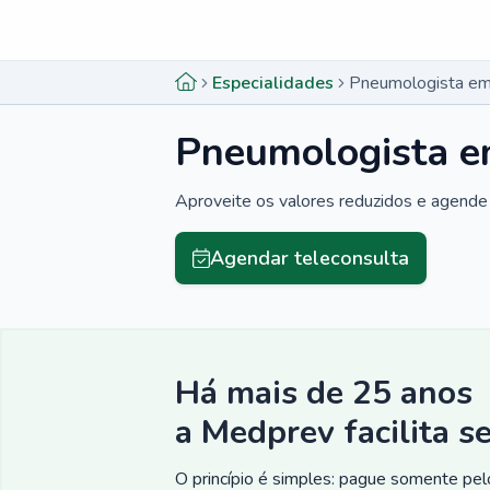
Menu lateral
Menu lateral
Especialidades
Pneumologista em 
Pneumologista em
Aproveite os valores reduzidos e agende 
Agendar teleconsulta
Há mais de 25 anos
a Medprev facilita s
O princípio é simples: pague somente pelo