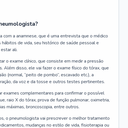
neumologista?
a com a anamnese, que é uma entrevista que o médico
 hábitos de vida, seu histórico de saúde pessoal e
estar ali.
zar o exame clínico, que consiste em medir a pressão
s. Além disso, ele vai fazer o exame físico do tórax, que
ião (normal, “peito de pombo”, escavado etc.), a
iração, da voz e da tosse e outros testes pertinentes.
tar exames complementares para confirmar o possível
e, raio X do tórax, prova de função pulmonar, oximetria,
ias máximas, broncoscopia, entre outros.
, o pneumologista vai prescrever o melhor tratamento
edicamentos, mudanças no estilo de vida, fisioterapia ou