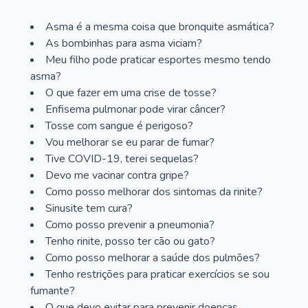
Asma é a mesma coisa que bronquite asmática?
As bombinhas para asma viciam?
Meu filho pode praticar esportes mesmo tendo
asma?
O que fazer em uma crise de tosse?
Enfisema pulmonar pode virar câncer?
Tosse com sangue é perigoso?
Vou melhorar se eu parar de fumar?
Tive COVID-19, terei sequelas?
Devo me vacinar contra gripe?
Como posso melhorar dos sintomas da rinite?
Sinusite tem cura?
Como posso prevenir a pneumonia?
Tenho rinite, posso ter cão ou gato?
Como posso melhorar a saúde dos pulmões?
Tenho restrições para praticar exercícios se sou
fumante?
O que devo evitar para prevenir doenças