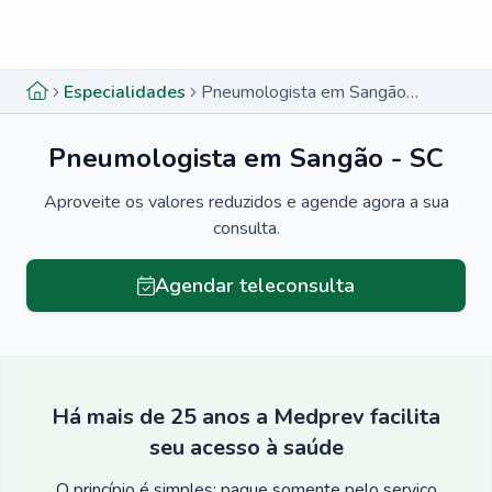
Menu lateral
Menu lateral
Especialidades
Pneumologista em Sangão - SC
Pneumologista em Sangão - SC
Aproveite os valores reduzidos e agende agora a sua
consulta.
Agendar teleconsulta
Há mais de 25 anos a Medprev facilita
seu acesso à saúde
O princípio é simples: pague somente pelo serviço