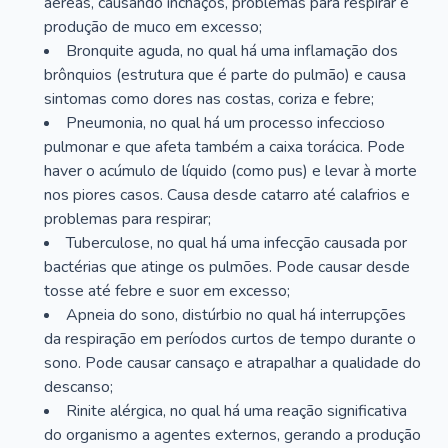
aéreas, causando inchaços, problemas para respirar e
produção de muco em excesso;
Bronquite aguda, no qual há uma inflamação dos
brônquios (estrutura que é parte do pulmão) e causa
sintomas como dores nas costas, coriza e febre;
Pneumonia, no qual há um processo infeccioso
pulmonar e que afeta também a caixa torácica. Pode
haver o acúmulo de líquido (como pus) e levar à morte
nos piores casos. Causa desde catarro até calafrios e
problemas para respirar;
Tuberculose, no qual há uma infecção causada por
bactérias que atinge os pulmões. Pode causar desde
tosse até febre e suor em excesso;
Apneia do sono, distúrbio no qual há interrupções
da respiração em períodos curtos de tempo durante o
sono. Pode causar cansaço e atrapalhar a qualidade do
descanso;
Rinite alérgica, no qual há uma reação significativa
do organismo a agentes externos, gerando a produção