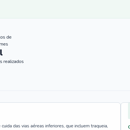
tos de
ames
l
 realizados
uida das vias aéreas inferiores, que incluem traqueia,