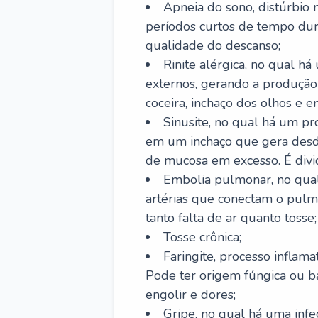
Apneia do sono, distúrbio 
períodos curtos de tempo dur
qualidade do descanso;
Rinite alérgica, no qual há
externos, gerando a produção
coceira, inchaço dos olhos e e
Sinusite, no qual há um pro
em um inchaço que gera desde
de mucosa em excesso. É divid
Embolia pulmonar, no qual
artérias que conectam o pul
tanto falta de ar quanto tosse;
Tosse crônica;
Faringite, processo inflama
Pode ter origem fúngica ou b
engolir e dores;
Gripe, no qual há uma infe