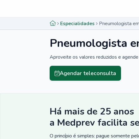
Menu lateral
Menu lateral
Especialidades
Pneumologista em 
Pneumologista em
Aproveite os valores reduzidos e agende 
Agendar teleconsulta
Há mais de 25 anos
a Medprev facilita s
O princípio é simples: pague somente pelo