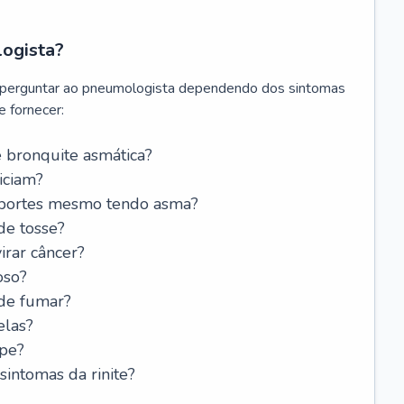
logista?
 perguntar ao pneumologista dependendo dos sintomas
 fornecer:
 bronquite asmática?
iciam?
esportes mesmo tendo asma?
de tosse?
rar câncer?
oso?
 de fumar?
elas?
ipe?
intomas da rinite?