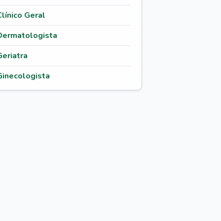
Clínico Geral
Dermatologista
Geriatra
Ginecologista