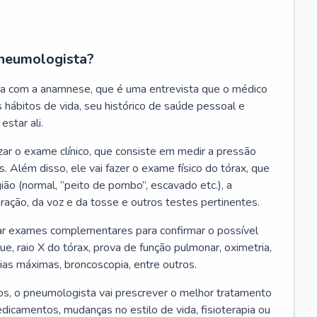
neumologista?
a com a anamnese, que é uma entrevista que o médico
 hábitos de vida, seu histórico de saúde pessoal e
estar ali.
zar o exame clínico, que consiste em medir a pressão
s. Além disso, ele vai fazer o exame físico do tórax, que
ião (normal, “peito de pombo”, escavado etc.), a
iração, da voz e da tosse e outros testes pertinentes.
tar exames complementares para confirmar o possível
e, raio X do tórax, prova de função pulmonar, oximetria,
ias máximas, broncoscopia, entre outros.
, o pneumologista vai prescrever o melhor tratamento
edicamentos, mudanças no estilo de vida, fisioterapia ou