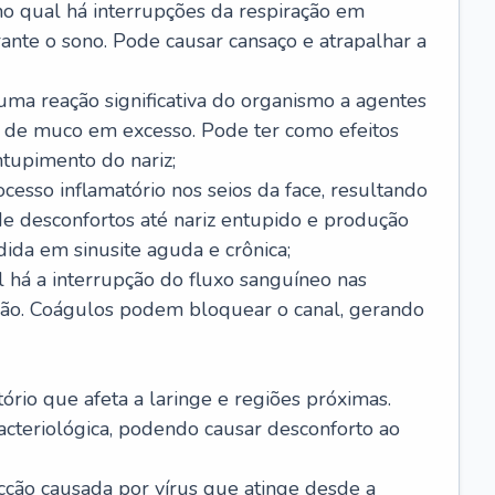
no qual há interrupções da respiração em
ante o sono. Pode causar cansaço e atrapalhar a
 uma reação significativa do organismo a agentes
 de muco em excesso. Pode ter como efeitos
ntupimento do nariz;
cesso inflamatório nos seios da face, resultando
 desconfortos até nariz entupido e produção
ida em sinusite aguda e crônica;
 há a interrupção do fluxo sanguíneo nas
mão. Coágulos podem bloquear o canal, gerando
tório que afeta a laringe e regiões próximas.
acteriológica, podendo causar desconforto ao
cção causada por vírus que atinge desde a