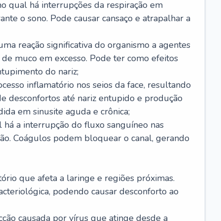
no qual há interrupções da respiração em
ante o sono. Pode causar cansaço e atrapalhar a
 uma reação significativa do organismo a agentes
 de muco em excesso. Pode ter como efeitos
ntupimento do nariz;
cesso inflamatório nos seios da face, resultando
 desconfortos até nariz entupido e produção
ida em sinusite aguda e crônica;
 há a interrupção do fluxo sanguíneo nas
mão. Coágulos podem bloquear o canal, gerando
tório que afeta a laringe e regiões próximas.
acteriológica, podendo causar desconforto ao
cção causada por vírus que atinge desde a