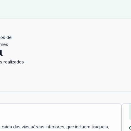
tos de
ames
l
 realizados
uida das vias aéreas inferiores, que incluem traqueia,