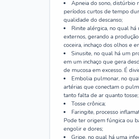
Apneia do sono, distúrbio 
períodos curtos de tempo dur
qualidade do descanso;
Rinite alérgica, no qual há
externos, gerando a produção
coceira, inchaço dos olhos e e
Sinusite, no qual há um pro
em um inchaço que gera desde
de mucosa em excesso. É divid
Embolia pulmonar, no qual
artérias que conectam o pul
tanto falta de ar quanto tosse;
Tosse crônica;
Faringite, processo inflama
Pode ter origem fúngica ou b
engolir e dores;
Gripe, no qual há uma infe