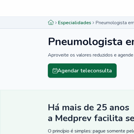
Menu lateral
Menu lateral
Especialidades
Pneumologista em 
Pneumologista e
Aproveite os valores reduzidos e agende 
Agendar teleconsulta
Há mais de 25 anos
a Medprev facilita s
O princípio é simples: pague somente pelo