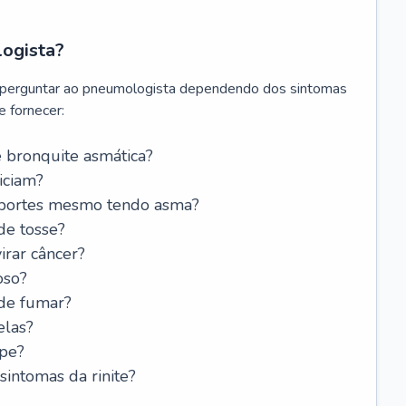
logista?
 perguntar ao pneumologista dependendo dos sintomas
 fornecer:
 bronquite asmática?
iciam?
esportes mesmo tendo asma?
de tosse?
rar câncer?
oso?
 de fumar?
elas?
ipe?
intomas da rinite?