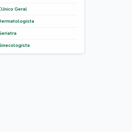
Clínico Geral
Dermatologista
Geriatra
Ginecologista