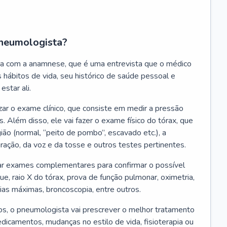
neumologista?
a com a anamnese, que é uma entrevista que o médico
 hábitos de vida, seu histórico de saúde pessoal e
estar ali.
zar o exame clínico, que consiste em medir a pressão
s. Além disso, ele vai fazer o exame físico do tórax, que
ião (normal, “peito de pombo”, escavado etc.), a
iração, da voz e da tosse e outros testes pertinentes.
tar exames complementares para confirmar o possível
e, raio X do tórax, prova de função pulmonar, oximetria,
ias máximas, broncoscopia, entre outros.
, o pneumologista vai prescrever o melhor tratamento
edicamentos, mudanças no estilo de vida, fisioterapia ou