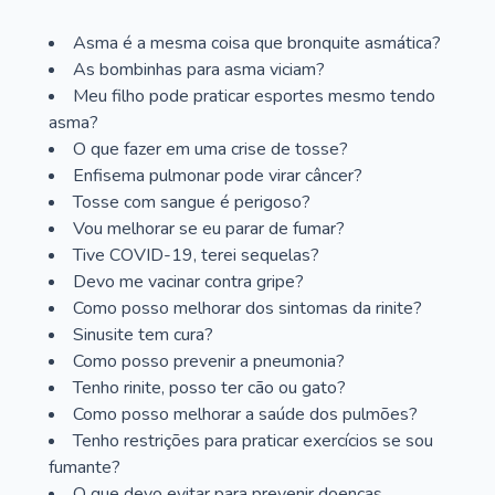
Asma é a mesma coisa que bronquite asmática?
As bombinhas para asma viciam?
Meu filho pode praticar esportes mesmo tendo
asma?
O que fazer em uma crise de tosse?
Enfisema pulmonar pode virar câncer?
Tosse com sangue é perigoso?
Vou melhorar se eu parar de fumar?
Tive COVID-19, terei sequelas?
Devo me vacinar contra gripe?
Como posso melhorar dos sintomas da rinite?
Sinusite tem cura?
Como posso prevenir a pneumonia?
Tenho rinite, posso ter cão ou gato?
Como posso melhorar a saúde dos pulmões?
Tenho restrições para praticar exercícios se sou
fumante?
O que devo evitar para prevenir doenças