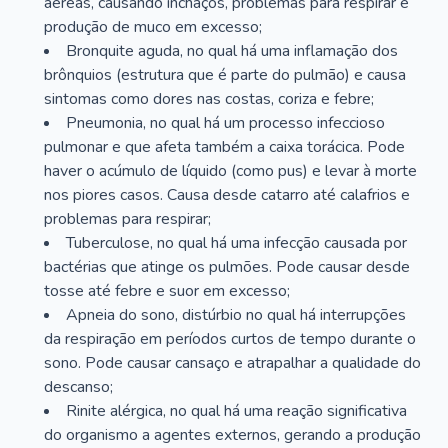
aéreas, causando inchaços, problemas para respirar e
produção de muco em excesso;
Bronquite aguda, no qual há uma inflamação dos
brônquios (estrutura que é parte do pulmão) e causa
sintomas como dores nas costas, coriza e febre;
Pneumonia, no qual há um processo infeccioso
pulmonar e que afeta também a caixa torácica. Pode
haver o acúmulo de líquido (como pus) e levar à morte
nos piores casos. Causa desde catarro até calafrios e
problemas para respirar;
Tuberculose, no qual há uma infecção causada por
bactérias que atinge os pulmões. Pode causar desde
tosse até febre e suor em excesso;
Apneia do sono, distúrbio no qual há interrupções
da respiração em períodos curtos de tempo durante o
sono. Pode causar cansaço e atrapalhar a qualidade do
descanso;
Rinite alérgica, no qual há uma reação significativa
do organismo a agentes externos, gerando a produção