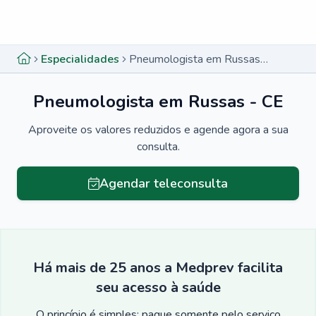
Menu lateral
Menu lateral
Especialidades
Pneumologista em Russas - CE
Pneumologista em Russas - CE
Aproveite os valores reduzidos e agende agora a sua
consulta.
Agendar teleconsulta
Há mais de 25 anos a Medprev facilita
seu acesso à saúde
O princípio é simples: pague somente pelo serviço