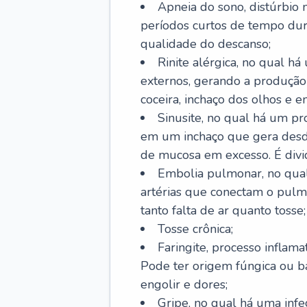
Apneia do sono, distúrbio 
períodos curtos de tempo dur
qualidade do descanso;
Rinite alérgica, no qual há
externos, gerando a produção
coceira, inchaço dos olhos e e
Sinusite, no qual há um pro
em um inchaço que gera desde
de mucosa em excesso. É divid
Embolia pulmonar, no qual
artérias que conectam o pul
tanto falta de ar quanto tosse;
Tosse crônica;
Faringite, processo inflama
Pode ter origem fúngica ou b
engolir e dores;
Gripe, no qual há uma infe