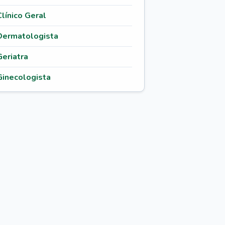
Clínico Geral
Dermatologista
Geriatra
Ginecologista