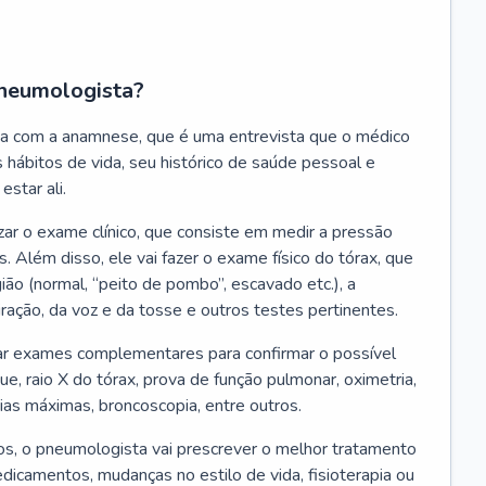
neumologista?
a com a anamnese, que é uma entrevista que o médico
 hábitos de vida, seu histórico de saúde pessoal e
estar ali.
zar o exame clínico, que consiste em medir a pressão
s. Além disso, ele vai fazer o exame físico do tórax, que
ião (normal, “peito de pombo”, escavado etc.), a
iração, da voz e da tosse e outros testes pertinentes.
tar exames complementares para confirmar o possível
e, raio X do tórax, prova de função pulmonar, oximetria,
ias máximas, broncoscopia, entre outros.
, o pneumologista vai prescrever o melhor tratamento
edicamentos, mudanças no estilo de vida, fisioterapia ou