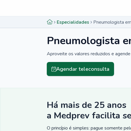
Menu lateral
Menu lateral
Especialidades
Pneumologista em
Pneumologista e
Aproveite os valores reduzidos e agende 
Agendar teleconsulta
Há mais de 25 anos
a Medprev facilita s
O princípio é simples: pague somente pelo