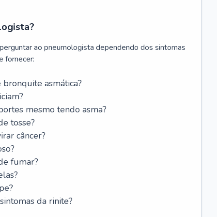
logista?
 perguntar ao pneumologista dependendo dos sintomas
 fornecer:
 bronquite asmática?
iciam?
esportes mesmo tendo asma?
de tosse?
rar câncer?
oso?
 de fumar?
elas?
ipe?
intomas da rinite?