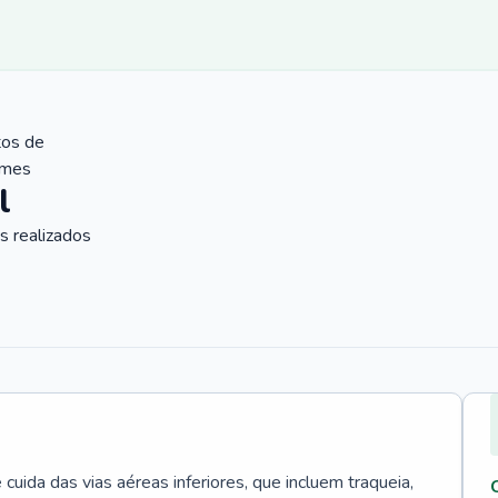
tos de
ames
l
 realizados
uida das vias aéreas inferiores, que incluem traqueia,