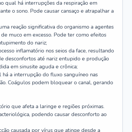
no qual há interrupções da respiração em
ante o sono. Pode causar cansaço e atrapalhar a
 uma reação significativa do organismo a agentes
 de muco em excesso. Pode ter como efeitos
ntupimento do nariz;
cesso inflamatório nos seios da face, resultando
 desconfortos até nariz entupido e produção
ida em sinusite aguda e crônica;
 há a interrupção do fluxo sanguíneo nas
mão. Coágulos podem bloquear o canal, gerando
tório que afeta a laringe e regiões próximas.
acteriológica, podendo causar desconforto ao
cção causada por vírus que atinge desde a