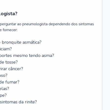
logista?
 perguntar ao pneumologista dependendo dos sintomas
 fornecer:
 bronquite asmática?
iciam?
esportes mesmo tendo asma?
de tosse?
rar câncer?
oso?
 de fumar?
elas?
ipe?
intomas da rinite?