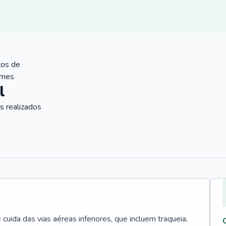
tos de
ames
l
 realizados
uida das vias aéreas inferiores, que incluem traqueia,