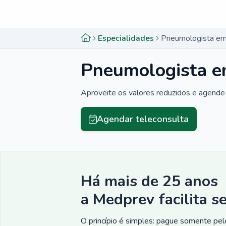
Menu lateral
Menu lateral
Especialidades
Pneumologista em
Pneumologista e
Aproveite os valores reduzidos e agende 
Agendar teleconsulta
Há mais de 25 anos
a Medprev facilita s
O princípio é simples: pague somente pelo