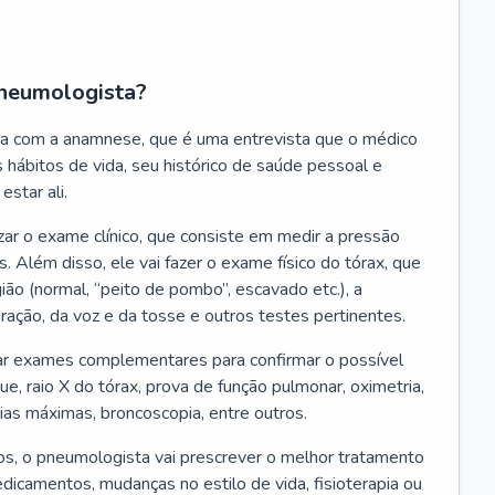
neumologista?
a com a anamnese, que é uma entrevista que o médico
 hábitos de vida, seu histórico de saúde pessoal e
estar ali.
zar o exame clínico, que consiste em medir a pressão
s. Além disso, ele vai fazer o exame físico do tórax, que
ião (normal, “peito de pombo”, escavado etc.), a
iração, da voz e da tosse e outros testes pertinentes.
tar exames complementares para confirmar o possível
e, raio X do tórax, prova de função pulmonar, oximetria,
ias máximas, broncoscopia, entre outros.
, o pneumologista vai prescrever o melhor tratamento
edicamentos, mudanças no estilo de vida, fisioterapia ou