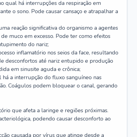
no qual há interrupções da respiração em
ante o sono. Pode causar cansaço e atrapalhar a
 uma reação significativa do organismo a agentes
 de muco em excesso. Pode ter como efeitos
ntupimento do nariz;
cesso inflamatório nos seios da face, resultando
 desconfortos até nariz entupido e produção
ida em sinusite aguda e crônica;
 há a interrupção do fluxo sanguíneo nas
mão. Coágulos podem bloquear o canal, gerando
tório que afeta a laringe e regiões próximas.
acteriológica, podendo causar desconforto ao
cção causada por vírus que atinge desde a