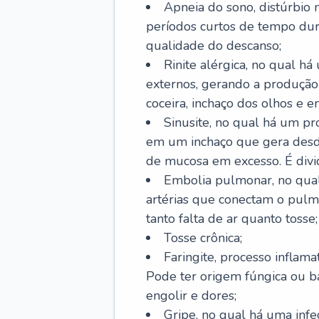
Apneia do sono, distúrbio 
períodos curtos de tempo dur
qualidade do descanso;
Rinite alérgica, no qual há
externos, gerando a produção
coceira, inchaço dos olhos e e
Sinusite, no qual há um pro
em um inchaço que gera desde
de mucosa em excesso. É divid
Embolia pulmonar, no qual
artérias que conectam o pul
tanto falta de ar quanto tosse;
Tosse crônica;
Faringite, processo inflama
Pode ter origem fúngica ou b
engolir e dores;
Gripe, no qual há uma infe