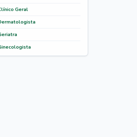
Clínico Geral
Dermatologista
Geriatra
Ginecologista