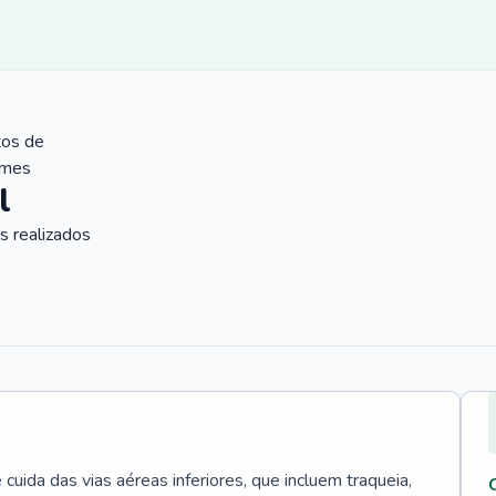
tos de
ames
l
 realizados
uida das vias aéreas inferiores, que incluem traqueia,