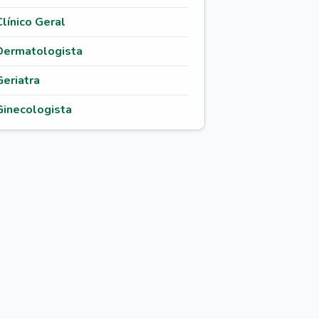
Clínico Geral
Dermatologista
Geriatra
Ginecologista