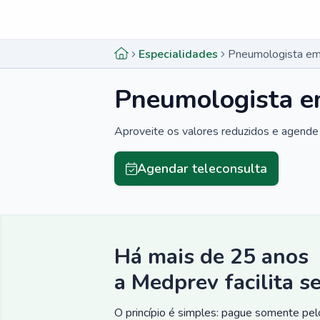
Menu lateral
Menu lateral
Especialidades
Pneumologista em
Pneumologista e
Aproveite os valores reduzidos e agende 
Agendar teleconsulta
Há mais de 25 anos
a Medprev facilita s
O princípio é simples: pague somente pelo