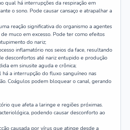
no qual há interrupções da respiração em
ante o sono. Pode causar cansaço e atrapalhar a
 uma reação significativa do organismo a agentes
 de muco em excesso. Pode ter como efeitos
ntupimento do nariz;
cesso inflamatório nos seios da face, resultando
 desconfortos até nariz entupido e produção
ida em sinusite aguda e crônica;
 há a interrupção do fluxo sanguíneo nas
mão. Coágulos podem bloquear o canal, gerando
tório que afeta a laringe e regiões próximas.
acteriológica, podendo causar desconforto ao
cção causada por vírus que atinge desde a