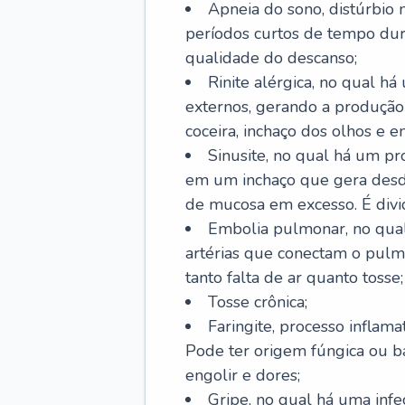
Apneia do sono, distúrbio 
períodos curtos de tempo dur
qualidade do descanso;
Rinite alérgica, no qual há
externos, gerando a produção
coceira, inchaço dos olhos e e
Sinusite, no qual há um pro
em um inchaço que gera desde
de mucosa em excesso. É divid
Embolia pulmonar, no qual
artérias que conectam o pul
tanto falta de ar quanto tosse;
Tosse crônica;
Faringite, processo inflama
Pode ter origem fúngica ou b
engolir e dores;
Gripe, no qual há uma infe