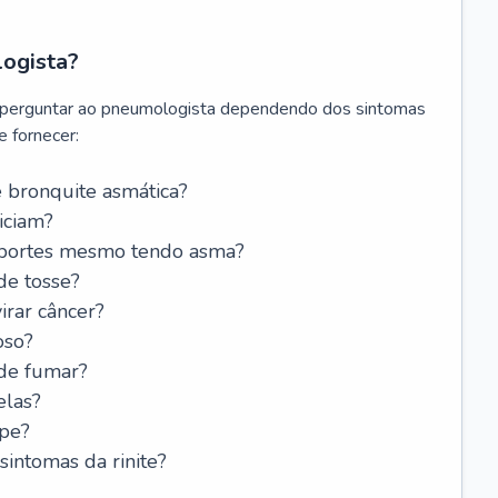
logista?
 perguntar ao pneumologista dependendo dos sintomas
 fornecer:
 bronquite asmática?
iciam?
esportes mesmo tendo asma?
de tosse?
rar câncer?
oso?
 de fumar?
elas?
ipe?
intomas da rinite?