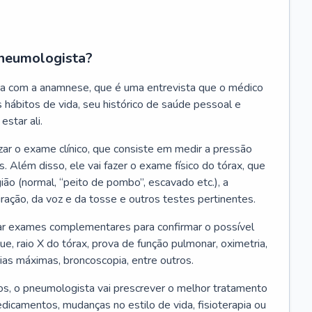
neumologista?
a com a anamnese, que é uma entrevista que o médico
 hábitos de vida, seu histórico de saúde pessoal e
estar ali.
zar o exame clínico, que consiste em medir a pressão
s. Além disso, ele vai fazer o exame físico do tórax, que
ião (normal, “peito de pombo”, escavado etc.), a
iração, da voz e da tosse e outros testes pertinentes.
tar exames complementares para confirmar o possível
e, raio X do tórax, prova de função pulmonar, oximetria,
ias máximas, broncoscopia, entre outros.
, o pneumologista vai prescrever o melhor tratamento
edicamentos, mudanças no estilo de vida, fisioterapia ou