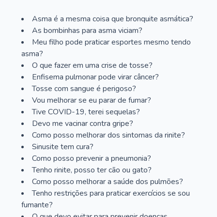
Asma é a mesma coisa que bronquite asmática?
As bombinhas para asma viciam?
Meu filho pode praticar esportes mesmo tendo
asma?
O que fazer em uma crise de tosse?
Enfisema pulmonar pode virar câncer?
Tosse com sangue é perigoso?
Vou melhorar se eu parar de fumar?
Tive COVID-19, terei sequelas?
Devo me vacinar contra gripe?
Como posso melhorar dos sintomas da rinite?
Sinusite tem cura?
Como posso prevenir a pneumonia?
Tenho rinite, posso ter cão ou gato?
Como posso melhorar a saúde dos pulmões?
Tenho restrições para praticar exercícios se sou
fumante?
O que devo evitar para prevenir doenças