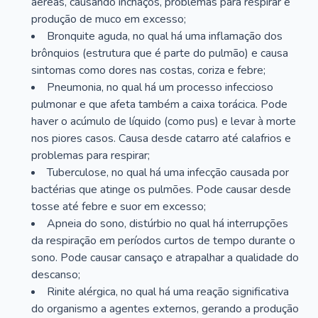
aéreas, causando inchaços, problemas para respirar e
produção de muco em excesso;
Bronquite aguda, no qual há uma inflamação dos
brônquios (estrutura que é parte do pulmão) e causa
sintomas como dores nas costas, coriza e febre;
Pneumonia, no qual há um processo infeccioso
pulmonar e que afeta também a caixa torácica. Pode
haver o acúmulo de líquido (como pus) e levar à morte
nos piores casos. Causa desde catarro até calafrios e
problemas para respirar;
Tuberculose, no qual há uma infecção causada por
bactérias que atinge os pulmões. Pode causar desde
tosse até febre e suor em excesso;
Apneia do sono, distúrbio no qual há interrupções
da respiração em períodos curtos de tempo durante o
sono. Pode causar cansaço e atrapalhar a qualidade do
descanso;
Rinite alérgica, no qual há uma reação significativa
do organismo a agentes externos, gerando a produção