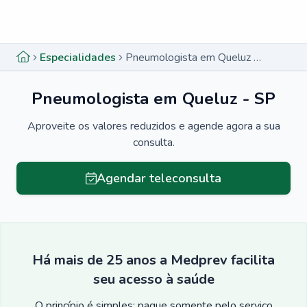
Menu lateral
Menu lateral
Especialidades
Pneumologista em Queluz - SP
Pneumologista em Queluz - SP
Aproveite os valores reduzidos e agende agora a sua
consulta.
Agendar teleconsulta
Há mais de 25 anos a Medprev facilita
seu acesso à saúde
O princípio é simples: pague somente pelo serviço