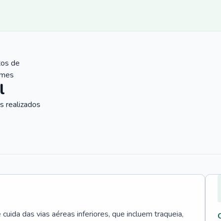
tos de
ames
l
 realizados
uida das vias aéreas inferiores, que incluem traqueia,