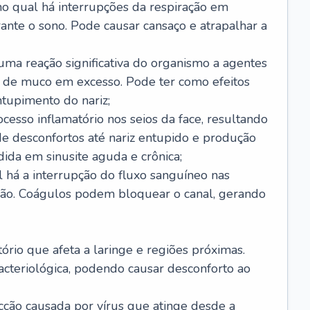
no qual há interrupções da respiração em
ante o sono. Pode causar cansaço e atrapalhar a
 uma reação significativa do organismo a agentes
 de muco em excesso. Pode ter como efeitos
ntupimento do nariz;
cesso inflamatório nos seios da face, resultando
 desconfortos até nariz entupido e produção
ida em sinusite aguda e crônica;
 há a interrupção do fluxo sanguíneo nas
mão. Coágulos podem bloquear o canal, gerando
tório que afeta a laringe e regiões próximas.
acteriológica, podendo causar desconforto ao
cção causada por vírus que atinge desde a