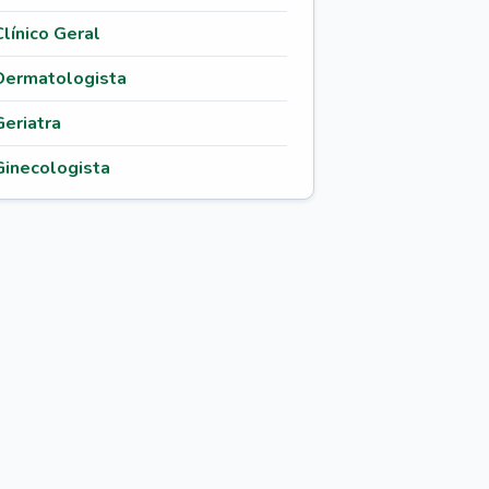
Clínico Geral
Dermatologista
Geriatra
Ginecologista