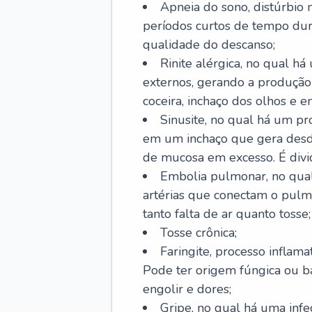
Apneia do sono, distúrbio 
períodos curtos de tempo dur
qualidade do descanso;
Rinite alérgica, no qual há
externos, gerando a produção
coceira, inchaço dos olhos e e
Sinusite, no qual há um pro
em um inchaço que gera desde
de mucosa em excesso. É divid
Embolia pulmonar, no qual
artérias que conectam o pul
tanto falta de ar quanto tosse;
Tosse crônica;
Faringite, processo inflama
Pode ter origem fúngica ou b
engolir e dores;
Gripe, no qual há uma infe