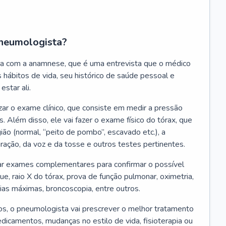
neumologista?
a com a anamnese, que é uma entrevista que o médico
 hábitos de vida, seu histórico de saúde pessoal e
estar ali.
zar o exame clínico, que consiste em medir a pressão
s. Além disso, ele vai fazer o exame físico do tórax, que
ião (normal, “peito de pombo”, escavado etc.), a
iração, da voz e da tosse e outros testes pertinentes.
tar exames complementares para confirmar o possível
e, raio X do tórax, prova de função pulmonar, oximetria,
ias máximas, broncoscopia, entre outros.
, o pneumologista vai prescrever o melhor tratamento
edicamentos, mudanças no estilo de vida, fisioterapia ou