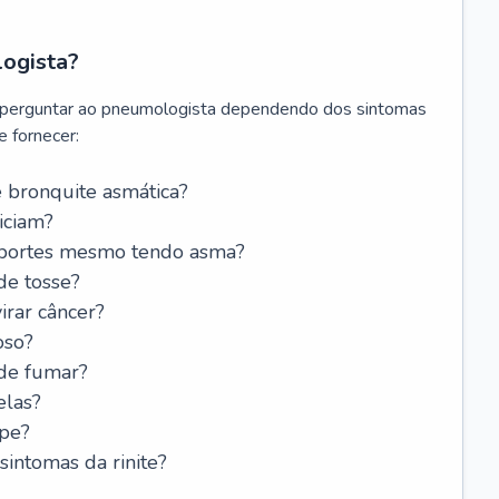
logista?
 perguntar ao pneumologista dependendo dos sintomas
 fornecer:
 bronquite asmática?
iciam?
esportes mesmo tendo asma?
de tosse?
rar câncer?
oso?
 de fumar?
elas?
ipe?
intomas da rinite?