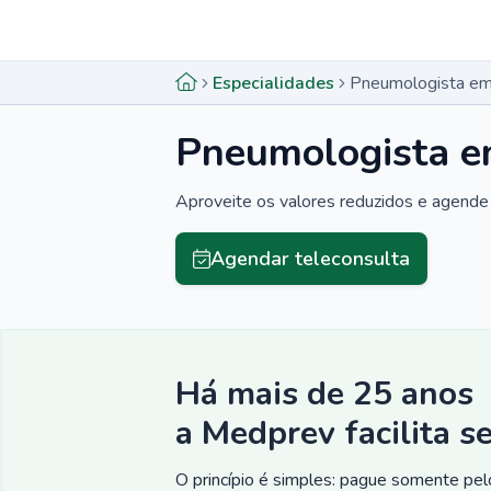
Menu lateral
Menu lateral
Especialidades
Pneumologista em
Pneumologista e
Aproveite os valores reduzidos e agende 
Agendar teleconsulta
Há mais de 25 anos
a Medprev facilita s
O princípio é simples: pague somente pelo