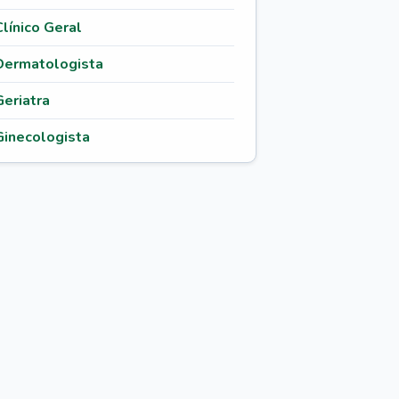
Clínico Geral
Dermatologista
Geriatra
Ginecologista