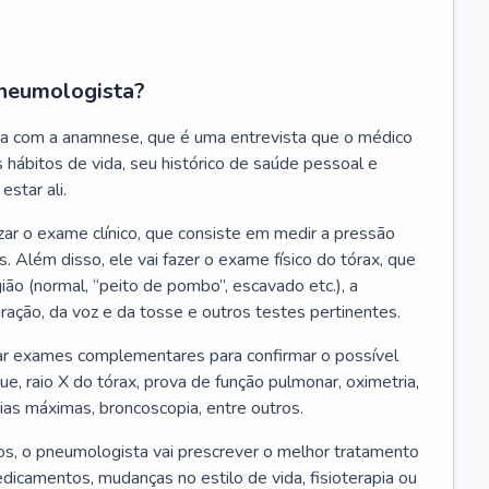
neumologista?
a com a anamnese, que é uma entrevista que o médico
 hábitos de vida, seu histórico de saúde pessoal e
estar ali.
zar o exame clínico, que consiste em medir a pressão
s. Além disso, ele vai fazer o exame físico do tórax, que
ião (normal, “peito de pombo”, escavado etc.), a
iração, da voz e da tosse e outros testes pertinentes.
tar exames complementares para confirmar o possível
e, raio X do tórax, prova de função pulmonar, oximetria,
ias máximas, broncoscopia, entre outros.
, o pneumologista vai prescrever o melhor tratamento
edicamentos, mudanças no estilo de vida, fisioterapia ou