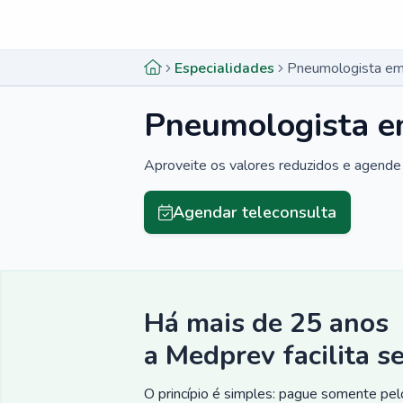
Menu lateral
Menu lateral
Especialidades
Pneumologista em
Pneumologista e
Aproveite os valores reduzidos e agende 
Agendar teleconsulta
Há mais de 25 anos
a Medprev facilita s
O princípio é simples: pague somente pelo