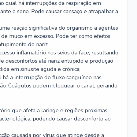
no qual há interrupções da respiração em
ante o sono. Pode causar cansaço e atrapalhar a
 uma reação significativa do organismo a agentes
 de muco em excesso. Pode ter como efeitos
ntupimento do nariz;
cesso inflamatório nos seios da face, resultando
 desconfortos até nariz entupido e produção
ida em sinusite aguda e crônica;
 há a interrupção do fluxo sanguíneo nas
mão. Coágulos podem bloquear o canal, gerando
tório que afeta a laringe e regiões próximas.
acteriológica, podendo causar desconforto ao
cção causada por vírus que atinge desde a