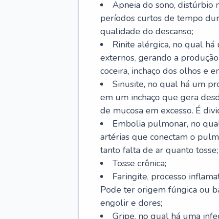
Apneia do sono, distúrbio 
períodos curtos de tempo dur
qualidade do descanso;
Rinite alérgica, no qual há
externos, gerando a produção
coceira, inchaço dos olhos e e
Sinusite, no qual há um pro
em um inchaço que gera desde
de mucosa em excesso. É divid
Embolia pulmonar, no qual
artérias que conectam o pul
tanto falta de ar quanto tosse;
Tosse crônica;
Faringite, processo inflama
Pode ter origem fúngica ou b
engolir e dores;
Gripe, no qual há uma infe