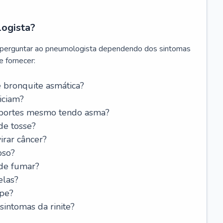
logista?
 perguntar ao pneumologista dependendo dos sintomas
 fornecer:
 bronquite asmática?
iciam?
esportes mesmo tendo asma?
de tosse?
rar câncer?
oso?
 de fumar?
elas?
ipe?
intomas da rinite?