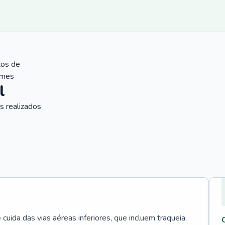
tos de
ames
l
 realizados
uida das vias aéreas inferiores, que incluem traqueia,