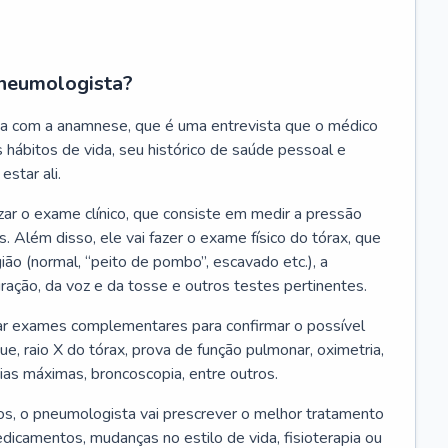
neumologista?
a com a anamnese, que é uma entrevista que o médico
 hábitos de vida, seu histórico de saúde pessoal e
estar ali.
zar o exame clínico, que consiste em medir a pressão
s. Além disso, ele vai fazer o exame físico do tórax, que
ião (normal, “peito de pombo”, escavado etc.), a
iração, da voz e da tosse e outros testes pertinentes.
tar exames complementares para confirmar o possível
e, raio X do tórax, prova de função pulmonar, oximetria,
ias máximas, broncoscopia, entre outros.
, o pneumologista vai prescrever o melhor tratamento
edicamentos, mudanças no estilo de vida, fisioterapia ou