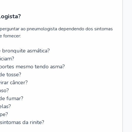
logista?
 perguntar ao pneumologista dependendo dos sintomas
 fornecer:
 bronquite asmática?
iciam?
esportes mesmo tendo asma?
de tosse?
rar câncer?
oso?
 de fumar?
elas?
ipe?
intomas da rinite?