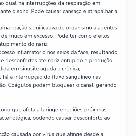
no qual há interrupções da respiração em
ante o sono. Pode causar cansaço e atrapalhar a
 uma reação significativa do organismo a agentes
 de muco em excesso. Pode ter como efeitos
ntupimento do nariz;
cesso inflamatório nos seios da face, resultando
 desconfortos até nariz entupido e produção
ida em sinusite aguda e crônica;
 há a interrupção do fluxo sanguíneo nas
mão. Coágulos podem bloquear o canal, gerando
tório que afeta a laringe e regiões próximas.
acteriológica, podendo causar desconforto ao
cção causada por vírus que atinge desde a