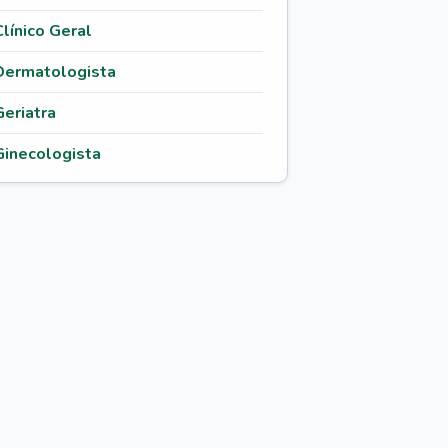
Clínico Geral
Dermatologista
Geriatra
Ginecologista