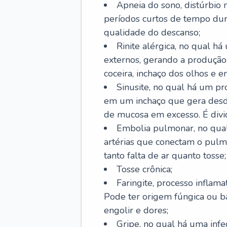
Apneia do sono, distúrbio 
períodos curtos de tempo dur
qualidade do descanso;
Rinite alérgica, no qual há
externos, gerando a produção
coceira, inchaço dos olhos e e
Sinusite, no qual há um pro
em um inchaço que gera desde
de mucosa em excesso. É divid
Embolia pulmonar, no qual
artérias que conectam o pul
tanto falta de ar quanto tosse;
Tosse crônica;
Faringite, processo inflama
Pode ter origem fúngica ou b
engolir e dores;
Gripe, no qual há uma infe