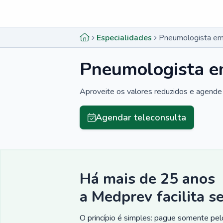
Menu lateral
Menu lateral
Especialidades
Pneumologista em
Pneumologista e
Aproveite os valores reduzidos e agende 
Agendar teleconsulta
Há mais de 25 anos
a Medprev facilita s
O princípio é simples: pague somente pelo