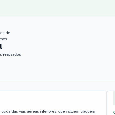
tos de
ames
l
 realizados
uida das vias aéreas inferiores, que incluem traqueia,