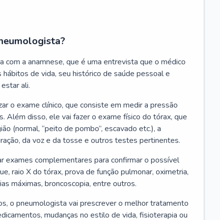
neumologista?
a com a anamnese, que é uma entrevista que o médico
 hábitos de vida, seu histórico de saúde pessoal e
estar ali.
zar o exame clínico, que consiste em medir a pressão
s. Além disso, ele vai fazer o exame físico do tórax, que
ião (normal, “peito de pombo”, escavado etc.), a
iração, da voz e da tosse e outros testes pertinentes.
tar exames complementares para confirmar o possível
e, raio X do tórax, prova de função pulmonar, oximetria,
ias máximas, broncoscopia, entre outros.
, o pneumologista vai prescrever o melhor tratamento
edicamentos, mudanças no estilo de vida, fisioterapia ou