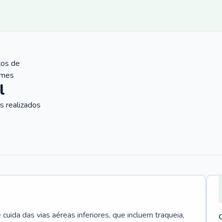
tos de
ames
l
 realizados
uida das vias aéreas inferiores, que incluem traqueia,