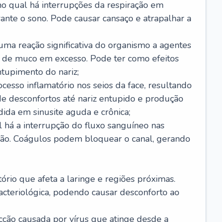
no qual há interrupções da respiração em
ante o sono. Pode causar cansaço e atrapalhar a
 uma reação significativa do organismo a agentes
 de muco em excesso. Pode ter como efeitos
ntupimento do nariz;
cesso inflamatório nos seios da face, resultando
 desconfortos até nariz entupido e produção
ida em sinusite aguda e crônica;
 há a interrupção do fluxo sanguíneo nas
mão. Coágulos podem bloquear o canal, gerando
tório que afeta a laringe e regiões próximas.
acteriológica, podendo causar desconforto ao
cção causada por vírus que atinge desde a