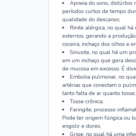
Apneia do sono, distúrbio 
períodos curtos de tempo dur
qualidade do descanso;
Rinite alérgica, no qual há
externos, gerando a produção
coceira, inchaço dos olhos e e
Sinusite, no qual há um pro
em um inchaço que gera desde
de mucosa em excesso. É divid
Embolia pulmonar, no qual
artérias que conectam o pul
tanto falta de ar quanto tosse;
Tosse crônica;
Faringite, processo inflama
Pode ter origem fúngica ou b
engolir e dores;
Gripe, no qual há uma infe