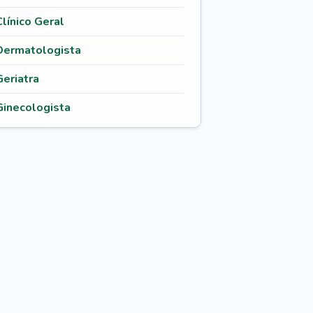
Clínico Geral
Dermatologista
Geriatra
Ginecologista