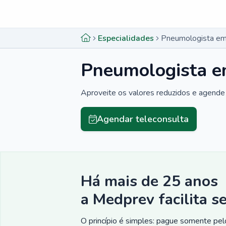
Menu lateral
Menu lateral
Especialidades
Pneumologista em
Pneumologista e
Aproveite os valores reduzidos e agende 
Agendar teleconsulta
Há mais de 25 anos
a Medprev facilita s
O princípio é simples: pague somente pelo