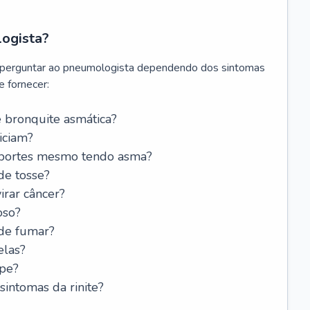
logista?
 perguntar ao pneumologista dependendo dos sintomas
 fornecer:
 bronquite asmática?
iciam?
esportes mesmo tendo asma?
de tosse?
rar câncer?
oso?
 de fumar?
elas?
ipe?
intomas da rinite?