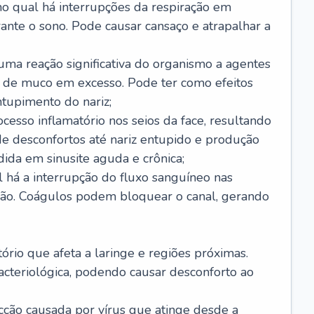
no qual há interrupções da respiração em
ante o sono. Pode causar cansaço e atrapalhar a
 uma reação significativa do organismo a agentes
 de muco em excesso. Pode ter como efeitos
ntupimento do nariz;
cesso inflamatório nos seios da face, resultando
 desconfortos até nariz entupido e produção
ida em sinusite aguda e crônica;
 há a interrupção do fluxo sanguíneo nas
mão. Coágulos podem bloquear o canal, gerando
tório que afeta a laringe e regiões próximas.
acteriológica, podendo causar desconforto ao
cção causada por vírus que atinge desde a