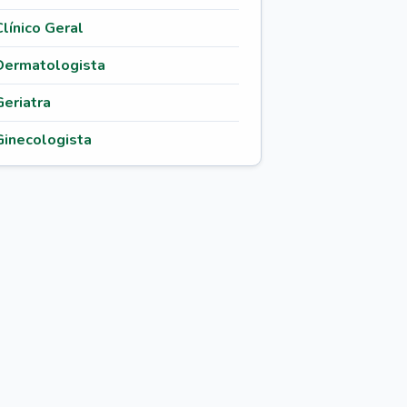
Clínico Geral
Dermatologista
Geriatra
Ginecologista