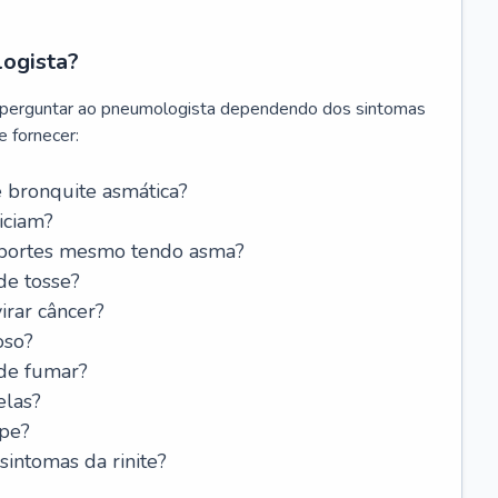
logista?
 perguntar ao pneumologista dependendo dos sintomas
 fornecer:
 bronquite asmática?
iciam?
esportes mesmo tendo asma?
de tosse?
rar câncer?
oso?
 de fumar?
elas?
ipe?
intomas da rinite?