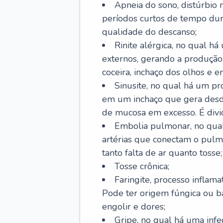
Apneia do sono, distúrbio 
períodos curtos de tempo dur
qualidade do descanso;
Rinite alérgica, no qual há
externos, gerando a produção
coceira, inchaço dos olhos e e
Sinusite, no qual há um pro
em um inchaço que gera desde
de mucosa em excesso. É divid
Embolia pulmonar, no qual
artérias que conectam o pul
tanto falta de ar quanto tosse;
Tosse crônica;
Faringite, processo inflama
Pode ter origem fúngica ou b
engolir e dores;
Gripe, no qual há uma infe