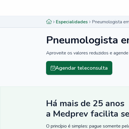
Menu lateral
Menu lateral
Especialidades
Pneumologista em
Pneumologista e
Aproveite os valores reduzidos e agende 
Agendar teleconsulta
Há mais de 25 anos
a Medprev facilita s
O princípio é simples: pague somente pelo