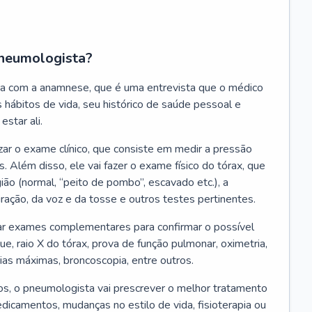
neumologista?
a com a anamnese, que é uma entrevista que o médico
 hábitos de vida, seu histórico de saúde pessoal e
estar ali.
zar o exame clínico, que consiste em medir a pressão
s. Além disso, ele vai fazer o exame físico do tórax, que
ião (normal, “peito de pombo”, escavado etc.), a
iração, da voz e da tosse e outros testes pertinentes.
tar exames complementares para confirmar o possível
e, raio X do tórax, prova de função pulmonar, oximetria,
ias máximas, broncoscopia, entre outros.
, o pneumologista vai prescrever o melhor tratamento
edicamentos, mudanças no estilo de vida, fisioterapia ou